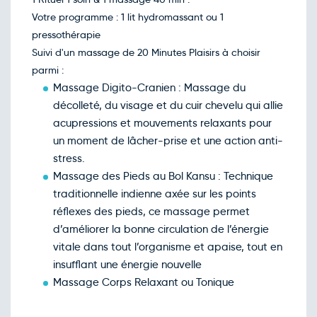
févr.
Votre programme : 1 lit hydromassant ou 1
Retour le Mer. 17 févr. 27
Mar.
87€
/pers
16
pressothérapie
févr.
Suivi d'un massage de 20 Minutes Plaisirs à choisir
Retour le Jeu. 18 févr. 27
Mer.
87€
/pers
17
parmi :
févr.
Massage Digito-Cranien : Massage du
Retour le Ven. 19 févr. 27
Jeu.
87€
/pers
18
décolleté, du visage et du cuir chevelu qui allie
févr.
acupressions et mouvements relaxants pour
Retour le Sam. 20 févr. 27
Ven.
92€
/pers
19
un moment de lâcher-prise et une action anti-
févr.
stress.
Retour le Dim. 21 févr. 27
Sam.
97€
/pers
20
Massage des Pieds au Bol Kansu : Technique
févr.
traditionnelle indienne axée sur les points
Retour le Lun. 22 févr. 27
Dim.
82€
/pers
21
réflexes des pieds, ce massage permet
févr.
d’améliorer la bonne circulation de l’énergie
Retour le Mar. 23 févr. 27
Lun.
87€
/pers
22
vitale dans tout l’organisme et apaise, tout en
févr.
insufflant une énergie nouvelle
Retour le Mer. 24 févr. 27
Mar.
87€
/pers
23
Massage Corps Relaxant ou Tonique
févr.
Retour le Jeu. 25 févr. 27
Mer.
87€
/pers
24