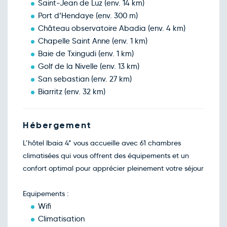
Saint-Jean de Luz (env. 14 km)
Retour le Lun. 09 nov. 26
Dim.
124€
/pers
Port d’Hendaye (env. 300 m)
08
nov.
Château observatoire Abadia (env. 4 km)
Retour le Mar. 10 nov. 26
Lun.
87€
/pers
Chapelle Saint Anne (env. 1 km)
09
nov.
Baie de Txingudi (env. 1 km)
Retour le Mer. 11 nov. 26
Mar.
87€
/pers
Golf de la Nivelle (env. 13 km)
10
nov.
San sebastian (env. 27 km)
Retour le Jeu. 12 nov. 26
Mer.
87€
/pers
Biarritz (env. 32 km)
11
nov.
Retour le Ven. 13 nov. 26
Jeu.
87€
/pers
12
Hébergement
nov.
Retour le Sam. 14 nov. 26
Ven.
87€
/pers
L’hôtel Ibaia 4* vous accueille avec 61 chambres
13
nov.
climatisées qui vous offrent des équipements et un
Retour le Dim. 15 nov. 26
Sam.
97€
/pers
confort optimal pour apprécier pleinement votre séjour
14
nov.
Retour le Lun. 16 nov. 26
Dim.
82€
/pers
Equipements :
15
nov.
Wifi
Retour le Mar. 17 nov. 26
Lun.
87€
/pers
Climatisation
16
nov.