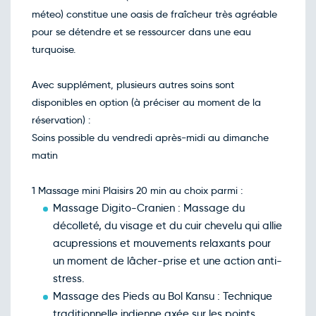
Retour le Mer. 23 déc. 26
Mar.
85€
/pers
méteo) constitue une oasis de fraîcheur très agréable
22
déc.
pour se détendre et se ressourcer dans une eau
Retour le Jeu. 24 déc. 26
Mer.
82€
/pers
turquoise.
23
déc.
Retour le Ven. 25 déc. 26
Jeu.
97€
/pers
Avec supplément, plusieurs autres soins sont
24
déc.
disponibles en option (à préciser au moment de la
Retour le Sam. 26 déc. 26
Ven.
97€
/pers
réservation) :
25
déc.
Soins possible du vendredi après-midi au dimanche
Retour le Dim. 27 déc. 26
Sam.
103€
/pers
matin
26
déc.
Retour le Lun. 28 déc. 26
Dim.
97€
/pers
1 Massage mini Plaisirs 20 min au choix parmi :
27
déc.
Massage Digito-Cranien : Massage du
Retour le Mar. 29 déc. 26
Lun.
97€
/pers
décolleté, du visage et du cuir chevelu qui allie
28
déc.
acupressions et mouvements relaxants pour
Retour le Mer. 30 déc. 26
Mar.
97€
/pers
un moment de lâcher-prise et une action anti-
29
déc.
stress.
Retour le Jeu. 31 déc. 26
Mer.
97€
/pers
Massage des Pieds au Bol Kansu : Technique
30
déc.
traditionnelle indienne axée sur les points