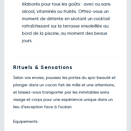
Retour le Sam. 05 déc. 26
Ven.
87€
/pers
élaborés pour tous les goûts : avec ou sans
04
déc.
alcool, vitaminés ou fruités. Offrez-vous un
Retour le Dim. 06 déc. 26
Sam.
96€
/pers
moment de détente en sirotant un cocktail
05
déc.
rafraîchissant sur la terrasse ensoleillée au
Retour le Lun. 07 déc. 26
Dim.
85€
/pers
bord de la piscine, au moment des beaux
06
déc.
jours.
Retour le Mar. 08 déc. 26
Lun.
85€
/pers
07
déc.
Retour le Mer. 09 déc. 26
Mar.
82€
/pers
08
Rituels & Sensations
déc.
Retour le Jeu. 10 déc. 26
Mer.
82€
/pers
Selon vos envies, poussez les portes du spa-beauté et
09
déc.
plonger dans un cocon fait de mille et une attentions,
Retour le Ven. 11 déc. 26
Jeu.
85€
/pers
et laissez-vous transporter par les inimitables soins
10
déc.
visage et corps pour une expérience unique dans un
Retour le Sam. 12 déc. 26
Ven.
87€
/pers
lieu d’exception face à l’océan.
11
déc.
Retour le Dim. 13 déc. 26
Sam.
92€
/pers
Equipements :
12
déc.