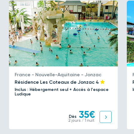
France - Nouvelle-Aquitaine - Jonzac
Résidence Les Coteaux de Jonzac
4
Inclus : Hébergement seul + Accès à l'espace
Ludique
35€
Dès
2 jours / 1 nuit