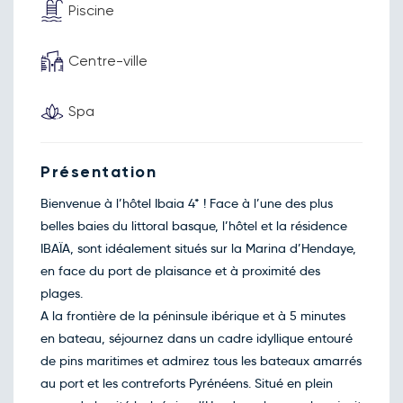
Piscine
oct.
Retour le Ven. 23 oct. 26
Jeu.
97€
/pers
22
oct.
Centre-ville
Retour le Sam. 24 oct. 26
Ven.
97€
/pers
23
oct.
Spa
Retour le Dim. 25 oct. 26
Sam.
108€
/pers
24
oct.
Retour le Lun. 26 oct. 26
Dim.
Présentation
87€
/pers
25
oct.
Bienvenue à l’hôtel Ibaia 4* ! Face à l’une des plus
Retour le Mar. 27 oct. 26
Lun.
97€
/pers
belles baies du littoral basque, l’hôtel et la résidence
26
oct.
IBAÏA, sont idéalement situés sur la Marina d’Hendaye,
Retour le Mer. 28 oct. 26
Mar.
97€
/pers
en face du port de plaisance et à proximité des
27
oct.
plages.
Retour le Jeu. 29 oct. 26
Mer.
97€
/pers
A la frontière de la péninsule ibérique et à 5 minutes
28
oct.
en bateau, séjournez dans un cadre idyllique entouré
Retour le Ven. 30 oct. 26
Jeu.
97€
/pers
de pins maritimes et admirez tous les bateaux amarrés
29
oct.
au port et les contreforts Pyrénéens. Situé en plein
Retour le Sam. 31 oct. 26
Ven.
97€
/pers