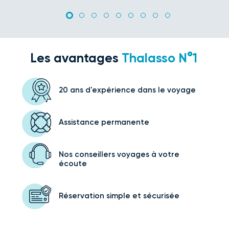
Les avantages
Thalasso N°1
20 ans d'expérience
dans le voyage
Assistance
permanente
Nos conseillers voyages
à votre
écoute
Réservation simple
et sécurisée