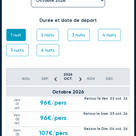
124€
/pers
25
sept.
Retour le Dim. 27 sept. 26
Sam.
135€
/pers
26
Durée et date de départ
sept.
Retour le Lun. 28 sept. 26
Dim.
113€
/pers
27
1 nuit
2 nuits
3 nuits
4 nuits
sept.
Retour le Mar. 29 sept. 26
Lun.
119€
/pers
28
5 nuits
6 nuits
sept.
Retour le Mer. 30 sept. 26
Mar.
118€
/pers
29
sept.
Retour le Jeu. 01 oct. 26
2026
Mer.
113€
/pers
AOU.
SEP.
OCT.
NOV
DEC.
30
sept.
Octobre 2026
Retour le Ven. 02 oct. 26
Jeu.
96€
/pers
01
oct.
Retour le Sam. 03 oct. 26
Ven.
96€
/pers
02
oct.
Retour le Dim. 04 oct. 26
Sam.
107€
/pers
03