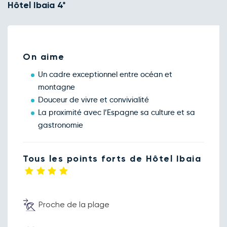
Hôtel Ibaia 4*
oct.
Retour le Mer. 14 oct. 26
Mar.
92€
/pers
13
oct.
Retour le Jeu. 15 oct. 26
Mer.
92€
/pers
14
On aime
oct.
Retour le Ven. 16 oct. 26
Jeu.
92€
/pers
Un cadre exceptionnel entre océan et
15
oct.
montagne
Retour le Sam. 17 oct. 26
Ven.
92€
/pers
Douceur de vivre et convivialité
16
oct.
La proximité avec l’Espagne sa culture et sa
Retour le Dim. 18 oct. 26
Sam.
113€
/pers
gastronomie
17
oct.
Retour le Lun. 19 oct. 26
Dim.
87€
/pers
18
Tous les points forts de Hôtel Ibaia
oct.
Retour le Mar. 20 oct. 26
Lun.
97€
/pers
19
oct.
Retour le Mer. 21 oct. 26
Mar.
97€
/pers
20
Proche de la plage
oct.
Retour le Jeu. 22 oct. 26
Mer.
102€
/pers
21