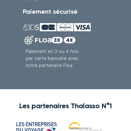
Paiement sécurisé
Paiement en 3 ou 4 fois
par carte bancaire avec
notre partenaire Floa
Les partenaires Thalasso N°1