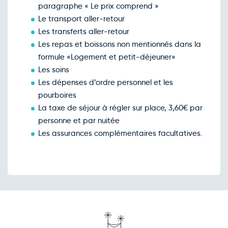
paragraphe « Le prix comprend »
Retour le Mer. 24 mars 27
Mar.
87€
/pers
23
Le transport aller-retour
mars
Les transferts aller-retour
Retour le Jeu. 25 mars 27
Mer.
97€
/pers
24
Les repas et boissons non mentionnés dans la
mars
formule «Logement et petit-déjeuner»
Retour le Ven. 26 mars 27
Jeu.
97€
/pers
25
Les soins
mars
Les dépenses d’ordre personnel et les
Retour le Sam. 27 mars 27
Ven.
113€
/pers
26
pourboires
mars
La taxe de séjour à régler sur place, 3,60€ par
Retour le Dim. 28 mars 27
Sam.
118€
/pers
27
personne et par nuitée
mars
Les assurances complémentaires facultatives.
Retour le Lun. 29 mars 27
Dim.
113€
/pers
28
mars
Retour le Mar. 30 mars 27
Lun.
87€
/pers
29
mars
Retour le Mer. 31 mars 27
Mar.
87€
/pers
30
mars
Retour le Jeu. 01 avril 27
Mer.
87€
/pers
31
mars