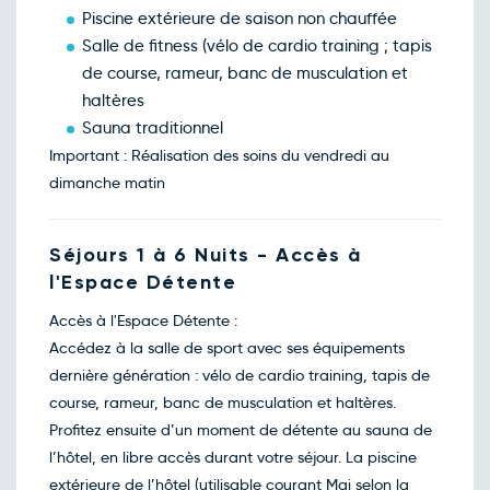
Retour le Lun. 14 déc. 26
Dim.
82€
/pers
Piscine extérieure de saison non chauffée
13
déc.
Salle de fitness (vélo de cardio training ; tapis
Retour le Mar. 15 déc. 26
Lun.
82€
/pers
de course, rameur, banc de musculation et
14
déc.
haltères
Retour le Mer. 16 déc. 26
Mar.
82€
/pers
Sauna traditionnel
15
déc.
Important : Réalisation des soins du vendredi au
Retour le Jeu. 17 déc. 26
Mer.
82€
/pers
dimanche matin
16
déc.
Retour le Ven. 18 déc. 26
Jeu.
82€
/pers
17
Séjours 1 à 6 Nuits - Accès à
déc.
l'Espace Détente
Retour le Sam. 19 déc. 26
Ven.
87€
/pers
18
déc.
Accès à l'Espace Détente :
Retour le Dim. 20 déc. 26
Sam.
92€
/pers
Accédez à la salle de sport avec ses équipements
19
déc.
dernière génération : vélo de cardio training, tapis de
Retour le Lun. 21 déc. 26
Dim.
82€
/pers
course, rameur, banc de musculation et haltères.
20
déc.
Profitez ensuite d’un moment de détente au sauna de
Retour le Mar. 22 déc. 26
Lun.
82€
/pers
l’hôtel, en libre accès durant votre séjour. La piscine
21
déc.
extérieure de l’hôtel (utilisable courant Mai selon la