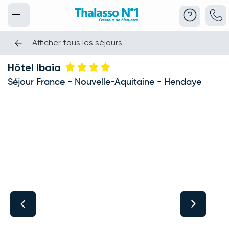
Retour le Mar. 18 août 26
Lun.
188€
/pers
17
août
Retour le Jeu. 20 août 26
Mer.
178€
/pers
19
Afficher tous les séjours
août
Retour le Ven. 21 août 26
Jeu.
188€
/pers
20
Hôtel Ibaia
août
Retour le Sam. 22 août 26
Séjour France - Nouvelle-Aquitaine - Hendaye
Ven.
206€
/pers
21
août
This carousel shows one large product image at a time. Use the
Retour le Dim. 23 août 26
Sam.
188€
/pers
22
août
Retour le Lun. 24 août 26
Dim.
188€
/pers
23
août
Retour le Mar. 25 août 26
Lun.
173€
/pers
24
août
Retour le Mer. 26 août 26
Mar.
176€
/pers
25
août
Retour le Jeu. 27 août 26
Mer.
176€
/pers
26
août