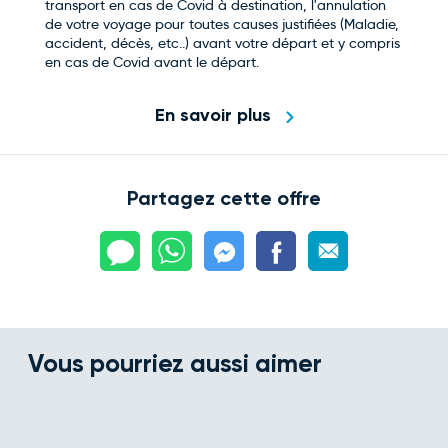
transport en cas de Covid à destination, l'annulation
de votre voyage pour toutes causes justifiées (Maladie,
accident, décès, etc..) avant votre départ et y compris
en cas de Covid avant le départ.
En savoir plus
Partagez cette offre
Vous pourriez aussi aimer