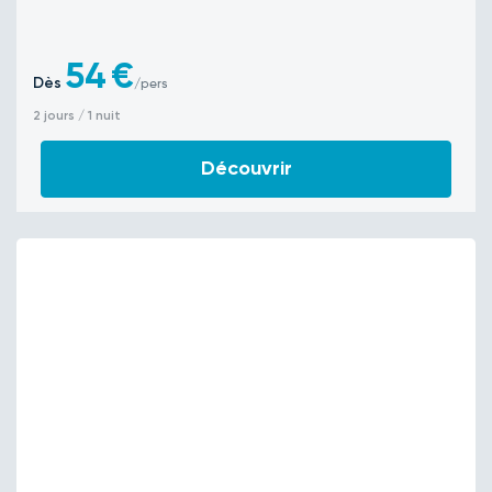
54
€
Dès
/pers
2 jours / 1 nuit
Découvrir