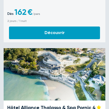
162
€
Dès
/pers
2 jours / 1 nuit
Découvrir
Hôtel Alliance Thalasso & Spa Pornic
4