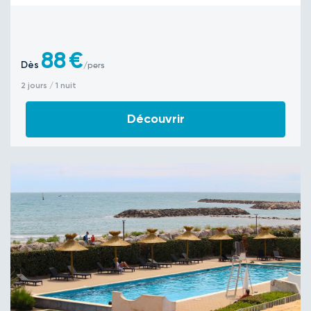
88
€
Dès
/pers
2 jours / 1 nuit
Découvrir