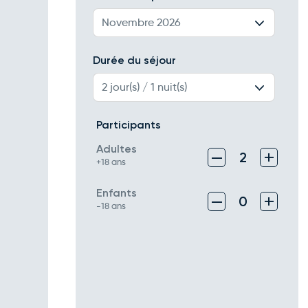
Novembre 2026
Durée du séjour
2 jour(s) / 1 nuit(s)
Participants
Adultes
–
+
2
+18 ans
Enfants
–
+
0
-18 ans