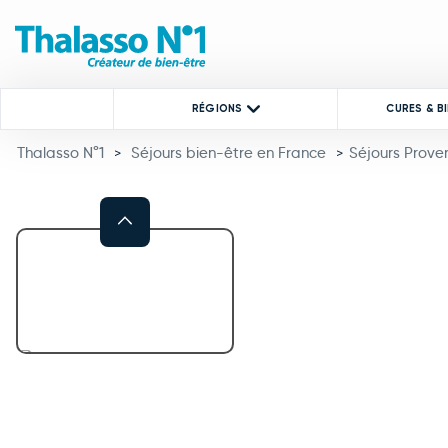
RÉGIONS
CURES & B
Thalasso N°1
Séjours bien-être en France
Séjours Prove
>
>
Previous
This carousel shows one large 
This carousel contains a column of small thumbnails. Selecting a