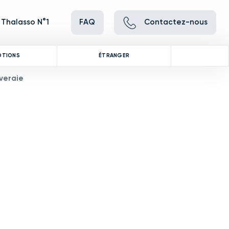
 Thalasso N°1
FAQ
Contactez-nous
OTIONS
ÉTRANGER
iveraie
ve between images, or use the preceding thumbnails carousel to se
 Use the Previous and Next buttons to cycle through all the thumbna