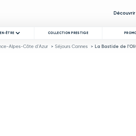
Découvrir
IEN-ÊTRE
COLLECTION PRESTIGE
PROM
nce-Alpes-Côte d'Azur
Séjours Cannes
La Bastide de l'Ol
>
>
product image at a time. Use the Previous and Next buttons to mo
 thumbnail will change the main image in the carousel that follows.