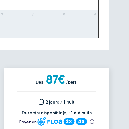
3
4
5
6
87€
Dès
/pers.
2 jours / 1 nuit
Durée(s) disponible(s) : 1 à 6 nuits
Payez en