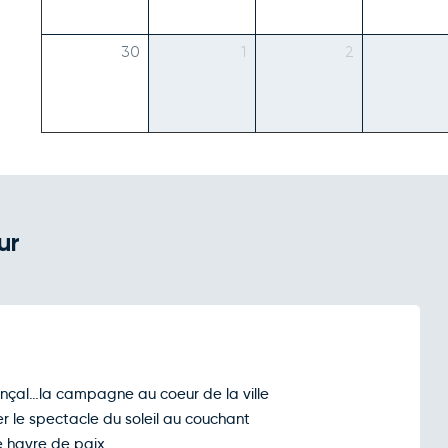
30
1
2
ur
nçal…la campagne au coeur de la ville
r le spectacle du soleil au couchant
e havre de paix