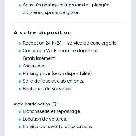
Ven.
568€
/pers
Activités nautiques à proximité : plongée,
19
févr.
croisières, sports de glisse.
Retour le Mer. 24 févr. 27
Sam.
568€
/pers
20
févr.
Retour le Jeu. 25 févr. 27
Dim.
A votre disposition
349€
/pers
21
févr.
Réception 24 h/24 – service de conciergerie.
Retour le Ven. 26 févr. 27
Lun.
606€
/pers
22
Connexion Wi-Fi gratuite dans tout
févr.
l’établissement.
Retour le Sam. 27 févr. 27
Mar.
582€
/pers
23
Ascenseurs.
févr.
Parking privé (selon disponibilité).
Retour le Dim. 28 févr. 27
Mer.
649€
/pers
24
Salle de jeux et club enfants.
févr.
Boutiques de souvenirs.
Retour le Lun. 01 mars 27
Jeu.
372€
/pers
25
févr.
Avec participation (€) :
Retour le Mar. 02 mars 27
Ven.
583€
/pers
26
Blanchisserie et repassage.
févr.
Location de voitures.
Retour le Mer. 03 mars 27
Sam.
577€
/pers
27
Service de navette et excursions.
févr.
Retour le Jeu. 04 mars 27