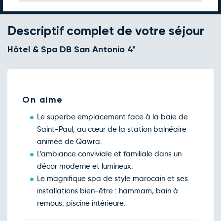
Retour le Mar. 15 déc. 26
Ven.
554€
/pers
11
déc.
Descriptif complet de votre séjour
Retour le Mer. 16 déc. 26
Sam.
565€
/pers
12
Hôtel & Spa DB San Antonio 4*
déc.
Retour le Jeu. 17 déc. 26
Dim.
314€
/pers
13
déc.
Retour le Ven. 18 déc. 26
Lun.
828€
/pers
14
On aime
déc.
Retour le Sam. 19 déc. 26
Mar.
562€
/pers
Le superbe emplacement face à la baie de
15
déc.
Saint-Paul, au cœur de la station balnéaire
Retour le Dim. 20 déc. 26
Mer.
579€
/pers
animée de Qawra.
16
déc.
L’ambiance conviviale et familiale dans un
Retour le Lun. 21 déc. 26
Jeu.
328€
/pers
décor moderne et lumineux.
17
déc.
Le magnifique spa de style marocain et ses
Retour le Mar. 22 déc. 26
Ven.
604€
/pers
installations bien-être : hammam, bain à
18
déc.
remous, piscine intérieure.
Retour le Mer. 23 déc. 26
Sam.
627€
/pers
19