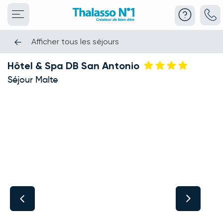
Afficher tous les séjours
Hôtel & Spa DB San Antonio
Séjour Malte
This carousel shows one large product image at a time. Use the