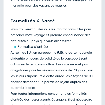
mars
merveille pour des vacances réussies.
Retour le Sam. 13 mars 27
Mar.
597€
/pers
09
mars
Retour le Dim. 14 mars 27
Formalités & Santé
Mer.
600€
/pers
10
mars
Vous trouverez ci-dessous les informations utiles pour
Retour le Lun. 15 mars 27
Jeu.
386€
/pers
préparer votre voyage et prendre connaissance des
11
mars
actualités du pays que vous allez visiter.
Retour le Mar. 16 mars 27
Ven.
586€
/pers
Formalité d’entrée
12
mars
Au sein de l'Union européenne (UE), la carte nationale
Retour le Mer. 17 mars 27
Sam.
614€
/pers
d'identité en cours de validité ou le passeport sont
13
mars
admis sur le territoire maltais. Les visas ne sont pas
Retour le Jeu. 18 mars 27
Dim.
390€
/pers
obligatoires pour les séjours de moins de 90 jours. Pour
14
mars
les séjours supérieurs à cette durée, les citoyens de l'UE
Retour le Ven. 19 mars 27
Lun.
671€
/pers
doivent demander un permis de séjour auprès des
15
mars
autorités locales.
Retour le Sam. 20 mars 27
Mar.
597€
/pers
Pour toutes informations concernant les formalités
16
mars
d’entrée des ressortissants étrangers, il est nécessaire
Retour le Dim. 21 mars 27
Mer.
655€
/pers