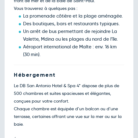
front de mer et de la baie de Saint-Paul.
Retour le Dim. 10 janv. 27
Mer.
705€
/pers
06
Vous trouverez à quelques pas :
janv.
La promenade côtière et la plage aménagée.
Retour le Lun. 11 janv. 27
Jeu.
374€
/pers
07
Des boutiques, bars et restaurants typiques.
janv.
Un arrêt de bus permettant de rejoindre La
Retour le Mar. 12 janv. 27
Ven.
715€
/pers
08
Valette, Mdina ou les plages du nord de l’île.
janv.
Aéroport international de Malte : env. 16 km
Retour le Mer. 13 janv. 27
Sam.
577€
/pers
09
(30 min).
janv.
Retour le Jeu. 14 janv. 27
Dim.
358€
/pers
10
janv.
Hébergement
Retour le Ven. 15 janv. 27
Lun.
400€
/pers
11
Le DB San Antonio Hotel & Spa 4* dispose de plus de
janv.
500 chambres et suites spacieuses et élégantes,
Retour le Sam. 16 janv. 27
Mar.
579€
/pers
12
conçues pour votre confort.
janv.
Chaque chambre est équipée d’un balcon ou d’une
Retour le Dim. 17 janv. 27
Mer.
658€
/pers
13
terrasse, certaines offrant une vue sur la mer ou sur la
janv.
baie.
Retour le Lun. 18 janv. 27
Jeu.
602€
/pers
14
janv.