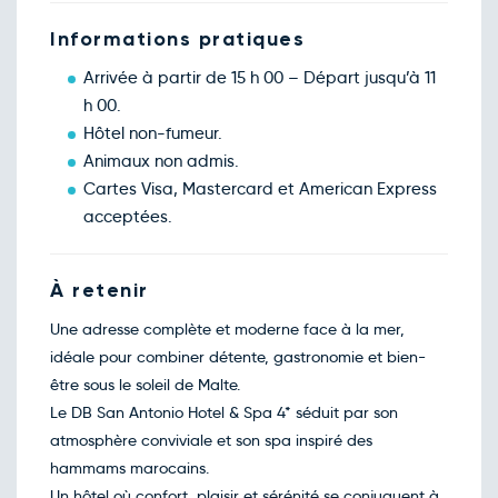
Dim.
371€
/pers
28
févr.
Informations pratiques
Mars 2027
Arrivée à partir de 15 h 00 – Départ jusqu’à 11
Retour le Ven. 05 mars 27
Lun.
631€
/pers
h 00.
01
mars
Hôtel non-fumeur.
Retour le Sam. 06 mars 27
Mar.
597€
/pers
Animaux non admis.
02
mars
Cartes Visa, Mastercard et American Express
Retour le Dim. 07 mars 27
Mer.
617€
/pers
acceptées.
03
mars
Retour le Lun. 08 mars 27
Jeu.
360€
/pers
04
À retenir
mars
Retour le Mar. 09 mars 27
Ven.
720€
/pers
Une adresse complète et moderne face à la mer,
05
mars
idéale pour combiner détente, gastronomie et bien-
Retour le Mer. 10 mars 27
Sam.
586€
/pers
être sous le soleil de Malte.
06
mars
Le DB San Antonio Hotel & Spa 4* séduit par son
Retour le Jeu. 11 mars 27
Dim.
367€
/pers
atmosphère conviviale et son spa inspiré des
07
mars
hammams marocains.
Retour le Ven. 12 mars 27
Lun.
631€
/pers
Un hôtel où confort, plaisir et sérénité se conjuguent à
08