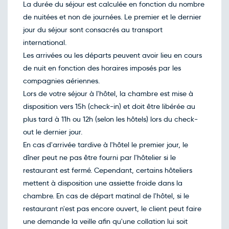
avril
La durée du séjour est calculée en fonction du nombre
Retour le Sam. 17 avril 27
Mar.
785€
/pers
de nuitées et non de journées. Le premier et le dernier
13
avril
jour du séjour sont consacrés au transport
Retour le Dim. 18 avril 27
Mer.
796€
/pers
international.
14
avril
Les arrivées ou les départs peuvent avoir lieu en cours
Retour le Lun. 19 avril 27
Jeu.
791€
/pers
de nuit en fonction des horaires imposés par les
15
avril
compagnies aériennes.
Retour le Mar. 20 avril 27
Ven.
785€
/pers
Lors de votre séjour à l'hôtel, la chambre est mise à
16
avril
disposition vers 15h (check-in) et doit être libérée au
Retour le Mer. 21 avril 27
Sam.
758€
/pers
plus tard à 11h ou 12h (selon les hôtels) lors du check-
17
avril
out le dernier jour.
Retour le Jeu. 22 avril 27
Dim.
795€
/pers
En cas d'arrivée tardive à l'hôtel le premier jour, le
18
avril
dîner peut ne pas être fourni par l'hôtelier si le
Retour le Ven. 23 avril 27
Lun.
800€
/pers
restaurant est fermé. Cependant, certains hôteliers
19
avril
mettent à disposition une assiette froide dans la
Retour le Sam. 24 avril 27
Mar.
809€
/pers
chambre. En cas de départ matinal de l'hôtel, si le
20
avril
restaurant n'est pas encore ouvert, le client peut faire
Retour le Dim. 25 avril 27
Mer.
758€
/pers
une demande la veille afin qu'une collation lui soit
21