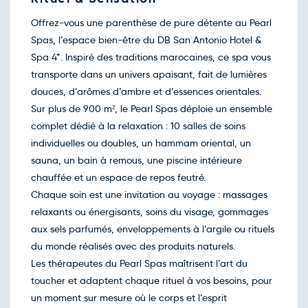
Retour le Jeu. 28 janv. 27
Dim.
392€
/pers
24
Offrez-vous une parenthèse de pure détente au Pearl
janv.
Spas, l’espace bien-être du DB San Antonio Hotel &
Retour le Ven. 29 janv. 27
Lun.
554€
/pers
25
Spa 4*. Inspiré des traditions marocaines, ce spa vous
janv.
transporte dans un univers apaisant, fait de lumières
Retour le Sam. 30 janv. 27
Mar.
588€
/pers
26
douces, d’arômes d’ambre et d’essences orientales.
janv.
Sur plus de 900 m², le Pearl Spas déploie un ensemble
Retour le Dim. 31 janv. 27
Mer.
576€
/pers
27
complet dédié à la relaxation : 10 salles de soins
janv.
individuelles ou doubles, un hammam oriental, un
Retour le Lun. 01 févr. 27
Jeu.
358€
/pers
28
sauna, un bain à remous, une piscine intérieure
janv.
chauffée et un espace de repos feutré.
Retour le Mar. 02 févr. 27
Ven.
565€
/pers
29
Chaque soin est une invitation au voyage : massages
janv.
relaxants ou énergisants, soins du visage, gommages
Retour le Mer. 03 févr. 27
Sam.
554€
/pers
30
aux sels parfumés, enveloppements à l’argile ou rituels
janv.
du monde réalisés avec des produits naturels.
Retour le Jeu. 04 févr. 27
Dim.
317€
/pers
31
Les thérapeutes du Pearl Spas maîtrisent l’art du
janv.
toucher et adaptent chaque rituel à vos besoins, pour
Février 2027
un moment sur mesure où le corps et l’esprit
Retour le Ven. 05 févr. 27
Lun.