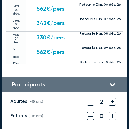
Retour le Dim. 06 déc. 26
Mer.
562€
/pers
02
déc.
Retour le Lun. 07 déc. 26
Jeu.
343€
/pers
03
déc.
Retour le Mar. 08 déc. 26
Ven.
730€
/pers
04
déc.
Retour le Mer. 09 déc. 26
Sam.
562€
/pers
05
déc.
Retour le Jeu. 10 déc. 26
Dim.
359€
/pers
06
déc.
Retour le Ven. 11 déc. 26
Lun.
562€
/pers
07
Participants
déc.
Retour le Sam. 12 déc. 26
Mar.
554€
/pers
08
–
+
déc.
2
Adultes
(+18 ans)
Retour le Dim. 13 déc. 26
Mer.
565€
/pers
09
–
+
déc.
0
Enfants
(-18 ans)
Retour le Lun. 14 déc. 26
Jeu.
319€
/pers
10
déc.