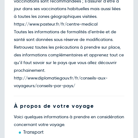
vaccinations sont recommandées ; s’assurer d’être à
26
mars
jour dans ses vaccinations habituelles mais aussi liées
Retour le Mer. 31 mars 27
Sam.
1017€
/pers
à toutes les zones géographiques visitées.
27
mars
https://www.pasteur.fr/fr/centre-medical
Retour le Jeu. 01 avril 27
Dim.
902€
/pers
Toutes les informations de formalités d’entrée et de
28
mars
santé sont données sous réserve de modifications.
Retour le Ven. 02 avril 27
Lun.
880€
/pers
Retrouvez toutes les précautions à prendre sur place,
29
mars
des informations complémentaires et apprenez tout ce
Retour le Sam. 03 avril 27
Mar.
851€
/pers
qu’il faut savoir sur le pays que vous allez découvrir
30
mars
prochainement.
Retour le Dim. 04 avril 27
Mer.
798€
/pers
http://www.diplomatie.gouv.fr/fr/conseils-aux-
31
mars
voyageurs/conseils-par-pays/
Avril 2027
Retour le Lun. 05 avril 27
Jeu.
832€
/pers
01
À propos de votre voyage
avril
Retour le Mar. 06 avril 27
Ven.
816€
/pers
Voici quelques informations à prendre en considération
02
avril
concernant votre voyage.
Retour le Mer. 07 avril 27
Sam.
779€
/pers
Transport
03
avril