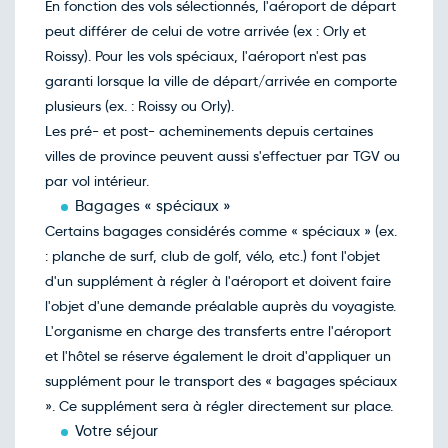
En fonction des vols sélectionnés, l'aéroport de départ
Retour le Jeu. 08 avril 27
Dim.
872€
/pers
peut différer de celui de votre arrivée (ex : Orly et
04
avril
Roissy). Pour les vols spéciaux, l'aéroport n'est pas
Retour le Ven. 09 avril 27
Lun.
800€
/pers
garanti lorsque la ville de départ/arrivée en comporte
05
avril
plusieurs (ex. : Roissy ou Orly).
Retour le Sam. 10 avril 27
Mar.
785€
/pers
Les pré- et post- acheminements depuis certaines
06
avril
villes de province peuvent aussi s'effectuer par TGV ou
Retour le Dim. 11 avril 27
Mer.
762€
/pers
par vol intérieur.
07
avril
Bagages « spéciaux »
Retour le Lun. 12 avril 27
Jeu.
792€
/pers
Certains bagages considérés comme « spéciaux » (ex.
08
avril
: planche de surf, club de golf, vélo, etc.) font l'objet
Retour le Mar. 13 avril 27
Ven.
785€
/pers
d'un supplément à régler à l'aéroport et doivent faire
09
avril
l'objet d'une demande préalable auprès du voyagiste.
Retour le Mer. 14 avril 27
Sam.
748€
/pers
L'organisme en charge des transferts entre l'aéroport
10
avril
et l'hôtel se réserve également le droit d'appliquer un
Retour le Jeu. 15 avril 27
Dim.
816€
/pers
supplément pour le transport des « bagages spéciaux
11
avril
». Ce supplément sera à régler directement sur place.
Retour le Ven. 16 avril 27
Lun.
800€
/pers
Votre séjour
12