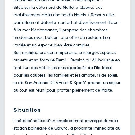
déc.
Situé sur la côte nord de Malte, à Qawra, cet
Retour le Sam. 02 janv. 26
Mar.
702€
/pers
29
établissement de la chaîne db Hotels + Resorts allie
déc.
parfaitement détente, confort et divertissement. Face
Retour le Dim. 03 janv. 26
Mer.
702€
/pers
30
à la mer Méditerranée, il propose des chambres
déc.
modernes avec balcon, une offre de restauration
Retour le Lun. 04 janv. 27
Jeu.
600€
/pers
31
variée et un espace bien-être complet.
déc.
Son architecture contemporaine, ses larges espaces
Janvier 2027
ouverts et sa formule Demi - Pension ou All Inclusive en
Retour le Mar. 05 janv. 27
Ven.
702€
/pers
font l’un des hôtels les plus appréciés de l’île. Idéal
01
janv.
pour les couples, les familles et les amateurs de soleil,
Retour le Mer. 06 janv. 27
Sam.
852€
/pers
le db San Antonio DE VHotel & Spa 4* promet un séjour
02
janv.
où tout est réuni pour profiter pleinement de Malte.
Retour le Jeu. 07 janv. 27
Dim.
465€
/pers
03
janv.
Retour le Ven. 08 janv. 27
Lun.
Situation
554€
/pers
04
janv.
L’hôtel bénéficie d’un emplacement privilégié dans la
Retour le Sam. 09 janv. 27
Mar.
685€
/pers
05
station balnéaire de Qawra, à proximité immédiate du
janv.