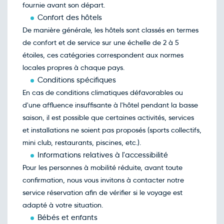
avril
fournie avant son départ.
Retour le Lun. 26 avril 27
Jeu.
792€
/pers
Confort des hôtels
22
avril
De manière générale, les hôtels sont classés en termes
Retour le Mar. 27 avril 27
Ven.
785€
/pers
de confort et de service sur une échelle de 2 à 5
23
avril
étoiles, ces catégories correspondent aux normes
Retour le Mer. 28 avril 27
Sam.
762€
/pers
locales propres à chaque pays.
24
avril
Conditions spécifiques
Retour le Jeu. 29 avril 27
Dim.
611€
/pers
En cas de conditions climatiques défavorables ou
25
avril
d'une affluence insuffisante à l'hôtel pendant la basse
Retour le Ven. 30 avril 27
Lun.
800€
/pers
saison, il est possible que certaines activités, services
26
avril
et installations ne soient pas proposés (sports collectifs,
Retour le Sam. 01 mai 27
Mar.
785€
/pers
mini club, restaurants, piscines, etc.).
27
avril
Informations relatives à l'accessibilité
Pour les personnes à mobilité réduite, avant toute
confirmation, nous vous invitons à contacter notre
service réservation afin de vérifier si le voyage est
adapté à votre situation.
Bébés et enfants