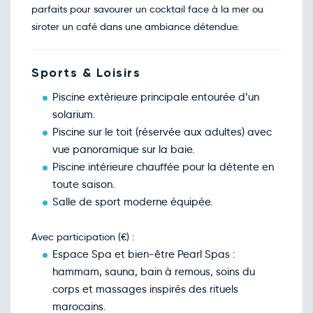
618€
/pers
parfaits pour savourer un cocktail face à la mer ou
10
févr.
siroter un café dans une ambiance détendue.
Retour le Lun. 15 févr. 27
Jeu.
629€
/pers
11
févr.
Retour le Mar. 16 févr. 27
Sports & Loisirs
Ven.
629€
/pers
12
févr.
Piscine extérieure principale entourée d’un
Retour le Mer. 17 févr. 27
Sam.
591€
/pers
solarium.
13
févr.
Piscine sur le toit (réservée aux adultes) avec
Retour le Jeu. 18 févr. 27
Dim.
338€
/pers
vue panoramique sur la baie.
14
févr.
Piscine intérieure chauffée pour la détente en
Retour le Ven. 19 févr. 27
Lun.
596€
/pers
toute saison.
15
févr.
Salle de sport moderne équipée.
Retour le Sam. 20 févr. 27
Mar.
568€
/pers
16
févr.
Avec participation (€) :
Retour le Dim. 21 févr. 27
Mer.
591€
/pers
Espace Spa et bien-être Pearl Spas :
17
févr.
hammam, sauna, bain à remous, soins du
Retour le Lun. 22 févr. 27
Jeu.
349€
/pers
corps et massages inspirés des rituels
18
févr.
marocains.
Retour le Mar. 23 févr. 27