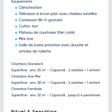
Équipements :
Retour le Mar. 19 janv. 27
Ven.
718€
/pers
15
Climatisation
janv.
Télévision à écran plat avec chaînes satellite
Retour le Mer. 20 janv. 27
Sam.
568€
/pers
16
Connexion Wi-Fi gratuite
janv.
Coffre-fort
Retour le Jeu. 21 janv. 27
Dim.
554€
/pers
17
Plateau de courtoisie (thé/café)
janv.
Mini-bar
Retour le Ven. 22 janv. 27
Lun.
563€
/pers
18
Salle de bains privative avec douche et
janv.
articles de toilette
Retour le Sam. 23 janv. 27
Mar.
573€
/pers
19
janv.
Chambre Standard
Retour le Dim. 24 janv. 27
Mer.
565€
/pers
20
Superficie : env. 25 m² – Capacité : 2 adultes + 1 enfant
janv.
Chambre Vue Mer
Retour le Lun. 25 janv. 27
Jeu.
642€
/pers
21
Superficie : env. 28 m² – Capacité : 2 adultes + 1 enfant
janv.
Chambre Familiale
Retour le Mar. 26 janv. 27
Ven.
715€
/pers
22
Superficie : env. 32 m² – Capacité : jusqu’à 4 personnes
janv.
Retour le Mer. 27 janv. 27
Sam.
568€
/pers
23
janv.
Rituel & Sensation