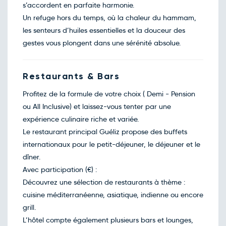
363€
/pers
s’accordent en parfaite harmonie.
01
févr.
Un refuge hors du temps, où la chaleur du hammam,
Retour le Sam. 06 févr. 27
Mar.
565€
/pers
les senteurs d’huiles essentielles et la douceur des
02
févr.
gestes vous plongent dans une sérénité absolue.
Retour le Dim. 07 févr. 27
Mer.
576€
/pers
03
févr.
Retour le Lun. 08 févr. 27
Restaurants & Bars
Jeu.
579€
/pers
04
févr.
Profitez de la formule de votre choix ( Demi - Pension
Retour le Mar. 09 févr. 27
Ven.
621€
/pers
ou All Inclusive) et laissez-vous tenter par une
05
févr.
expérience culinaire riche et variée.
Retour le Mer. 10 févr. 27
Sam.
593€
/pers
Le restaurant principal Guéliz propose des buffets
06
févr.
internationaux pour le petit-déjeuner, le déjeuner et le
Retour le Jeu. 11 févr. 27
Dim.
346€
/pers
dîner.
07
févr.
Avec participation (€) :
Retour le Ven. 12 févr. 27
Lun.
579€
/pers
Découvrez une sélection de restaurants à thème :
08
févr.
cuisine méditerranéenne, asiatique, indienne ou encore
Retour le Sam. 13 févr. 27
Mar.
603€
/pers
grill.
09
févr.
L’hôtel compte également plusieurs bars et lounges,
Retour le Dim. 14 févr. 27
Mer.