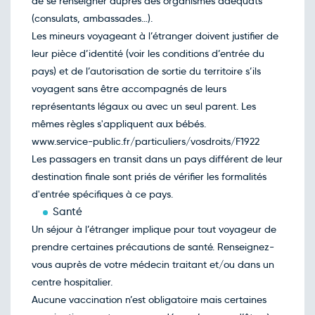
de se renseigner auprès des organismes adéquats
17
mars
(consulats, ambassades…).
Retour le Lun. 22 mars 27
Jeu.
523€
/pers
Les mineurs voyageant à l’étranger doivent justifier de
18
mars
leur pièce d’identité (voir les conditions d’entrée du
Retour le Mar. 23 mars 27
Ven.
776€
/pers
pays) et de l’autorisation de sortie du territoire s’ils
19
mars
voyagent sans être accompagnés de leurs
Retour le Mer. 24 mars 27
Sam.
738€
/pers
représentants légaux ou avec un seul parent. Les
20
mars
mêmes règles s'appliquent aux bébés.
Retour le Jeu. 25 mars 27
Dim.
772€
/pers
www.service-public.fr/particuliers/vosdroits/F1922
21
mars
Les passagers en transit dans un pays différent de leur
Retour le Ven. 26 mars 27
Lun.
872€
/pers
destination finale sont priés de vérifier les formalités
22
mars
d'entrée spécifiques à ce pays.
Retour le Sam. 27 mars 27
Mar.
851€
/pers
Santé
23
mars
Un séjour à l’étranger implique pour tout voyageur de
Retour le Dim. 28 mars 27
Mer.
922€
/pers
prendre certaines précautions de santé. Renseignez-
24
mars
vous auprès de votre médecin traitant et/ou dans un
Retour le Lun. 29 mars 27
Jeu.
978€
/pers
centre hospitalier.
25
mars
Aucune vaccination n’est obligatoire mais certaines
Retour le Mar. 30 mars 27
Ven.
965€
/pers