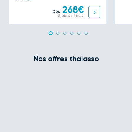
268€
Dès
2 jours / 1 nuit
Nos offres thalasso