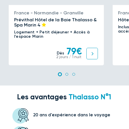
France - Normandie - Granville
Fran
Prévithal Hôtel de la Baie Thalasso &
Hôte
Spa Marin
4
Inclu
accès
Logement + Petit déjeuner + Accès à
l'espace Marin
79€
Dès
2 jours / 1 nuit
Les avantages
Thalasso N°1
20 ans d'expérience
dans le voyage