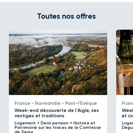
calvados, une nuit insolite à dormir sous les étoiles
normandes… et tout cela au rythme trépidant d'une 2CV
Toutes nos offres
à travers bocages et villages de charme. La Normandie
ne se visite pas, elle se vit, intensément et joyeusement !
Offres disponibles jusqu'au 5 août 2026.
France - Normandie - Pont-l'Evêque
Fran
Week-end découverte de l'Aigle, ses
Week
vestiges et traditions
et c
Logement + Demi pension + Histoire et
Loge
Patrimoine sur les traces de la Comtesse
Dégu
de Ségur