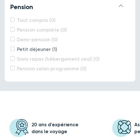
Pension
Tout compris (0)
Pension complète (0)
Demi-pension (0)
Petit déjeuner (1)
Sans repas (hébergement seul) (0)
Pension selon programme (0)
20 ans d'expérience
As
dans le voyage
p