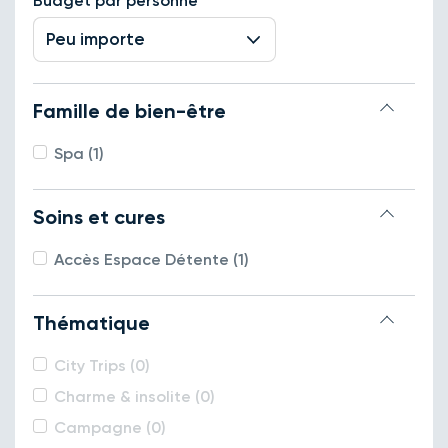
Budget par personne
Peu importe
Famille de bien-être
Spa (1)
Soins et cures
Accès Espace Détente (1)
Thématique
City Trips (0)
Charme & insolite (0)
Campagne (0)