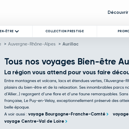
Découvrir
IEN-ÊTRE
COLLECTION PRESTIGE
PROM
e
>
Auvergne-Rhône-Alpes
>
Aurillac
Tous nos voyages Bien-être Aur
La région vous attend pour vous faire découv
Entre montagnes et volcans, lacs et étendues vertes, l’Auvergne-Rh
plaisirs du bien-être et de la relaxation. Ses innombrables parcs nat
d’Allier…) regorgent d’une flore et d’une faune remarquables. Sans 
française, Le Puy-en-Velay, exceptionnellement préservé des attei
belle époque.
A voir aussi :
voyage Bourgogne-Franche-Comté
voyage 
voyage Centre-Val de Loire