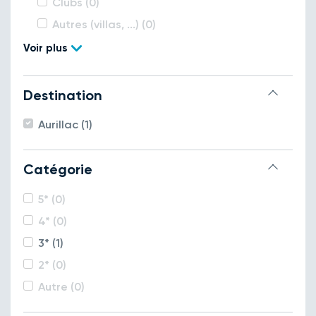
Clubs (0)
Autres (villas, ...) (0)
Voir plus
Destination
Aurillac (1)
Catégorie
5* (0)
4* (0)
3* (1)
2* (0)
Autre (0)