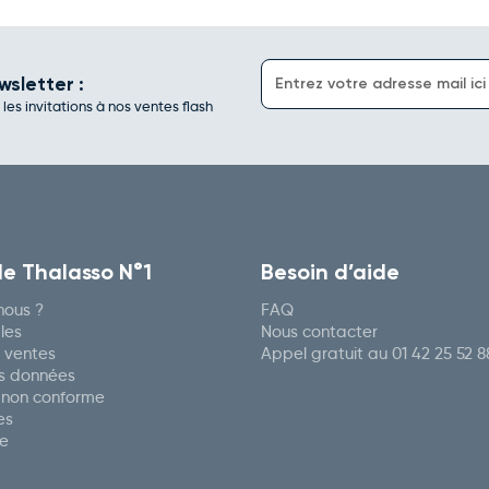
wsletter :
es invitations à nos ventes flash
de Thalasso N°1
Besoin d’aide
ous ?
FAQ
les
Nous contacter
 ventes
Appel gratuit au
01 42 25 52 8
es données
: non conforme
es
re