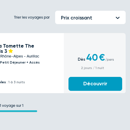
Trier les voyages par
Prix croissant
a Tomette The
is
3
40
€
Rhône-Alpes - Aurillac
Dès
/pers
 Petit Déjeuner + Accès
2 jours / 1 nuit
bles
: 1 à 3 nuits
Découvrir
1
voyage sur 1