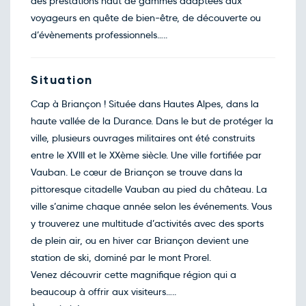
des prestations haut de gammes adaptées aux
Retour le Dim. 01 nov. 26
Sam.
78€
/pers
voyageurs en quête de bien-être, de découverte ou
31
oct.
d’évènements professionnels…..
Décembre 2026
Retour le Mer. 02 déc. 26
Mar.
78€
/pers
01
Situation
déc.
Retour le Jeu. 03 déc. 26
Mer.
Cap à Briançon ! Située dans Hautes Alpes, dans la
78€
/pers
02
déc.
haute vallée de la Durance. Dans le but de protéger la
Retour le Ven. 04 déc. 26
Jeu.
ville, plusieurs ouvrages militaires ont été construits
78€
/pers
03
déc.
entre le XVIII et le XXème siècle. Une ville fortifiée par
Retour le Sam. 05 déc. 26
Ven.
Vauban. Le cœur de Briançon se trouve dans la
92€
/pers
04
déc.
pittoresque citadelle Vauban au pied du château. La
Retour le Dim. 06 déc. 26
Sam.
ville s’anime chaque année selon les événements. Vous
92€
/pers
05
déc.
y trouverez une multitude d’activités avec des sports
Retour le Lun. 07 déc. 26
Dim.
de plein air, ou en hiver car Briançon devient une
87€
/pers
06
déc.
station de ski, dominé par le mont Prorel.
Retour le Mar. 08 déc. 26
Lun.
Venez découvrir cette magnifique région qui a
87€
/pers
07
déc.
beaucoup à offrir aux visiteurs…..
Retour le Mer. 09 déc. 26
Mar.