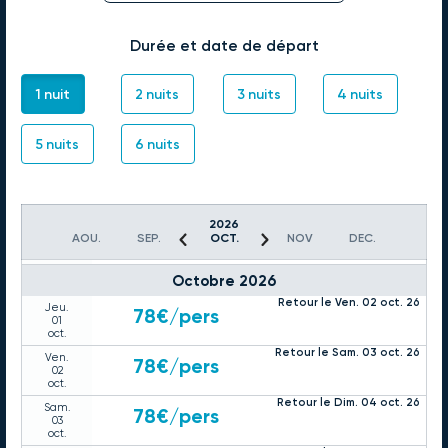
sept.
Retour le Dim. 27 sept. 26
Sam.
78€
/pers
26
Durée et date de départ
sept.
Retour le Lun. 28 sept. 26
Dim.
78€
/pers
27
1 nuit
2 nuits
3 nuits
4 nuits
sept.
Retour le Mar. 29 sept. 26
Lun.
78€
/pers
28
5 nuits
6 nuits
sept.
Retour le Mer. 30 sept. 26
Mar.
78€
/pers
29
sept.
Retour le Jeu. 01 oct. 26
2026
Mer.
78€
/pers
AOU.
SEP.
OCT.
NOV
DEC.
30
sept.
Octobre 2026
Retour le Ven. 02 oct. 26
Jeu.
78€
/pers
01
oct.
Retour le Sam. 03 oct. 26
Ven.
78€
/pers
02
oct.
Retour le Dim. 04 oct. 26
Sam.
78€
/pers
03
oct.