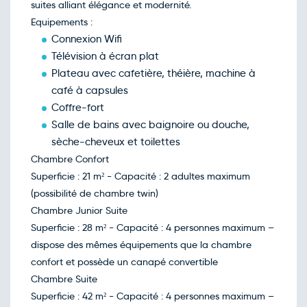
Jeu.
101€
/pers
suites alliant élégance et modernité.
17
déc.
Equipements :
Retour le Sam. 19 déc. 26
Ven.
101€
/pers
Connexion Wifi
18
déc.
Télévision à écran plat
Plateau avec cafetière, théière, machine à
café à capsules
Coffre-fort
Salle de bains avec baignoire ou douche,
sèche-cheveux et toilettes
Chambre Confort
Superficie : 21 m² - Capacité : 2 adultes maximum
(possibilité de chambre twin)
Chambre Junior Suite
Superficie : 28 m² - Capacité : 4 personnes maximum –
dispose des mêmes équipements que la chambre
confort et possède un canapé convertible
Chambre Suite
Superficie : 42 m² - Capacité : 4 personnes maximum –