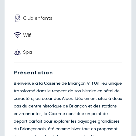
Retour le Ven. 23 oct. 26
Jeu.
74€
/pers
22
oct.
Club enfants
Retour le Sam. 24 oct. 26
Ven.
78€
/pers
23
oct.
Retour le Dim. 25 oct. 26
Wifi
Sam.
78€
/pers
24
oct.
Retour le Lun. 26 oct. 26
Dim.
74€
/pers
Spa
25
oct.
Retour le Mar. 27 oct. 26
Lun.
74€
/pers
26
Présentation
oct.
Retour le Mer. 28 oct. 26
Mar.
74€
/pers
Bienvenue à la Caserne de Briançon 4* ! Un lieu unique
27
oct.
transformé dans le respect de son histoire en hôtel de
Retour le Jeu. 29 oct. 26
Mer.
74€
/pers
caractère, au cœur des Alpes. Idéalement situé à deux
28
oct.
pas du centre historique de Briançon et des stations
Retour le Ven. 30 oct. 26
Jeu.
74€
/pers
environnantes, la Caserne constitue un point de
29
oct.
départ parfait pour explorer les paysages grandioses
Retour le Sam. 31 oct. 26
Ven.
78€
/pers
du Briançonnais, été comme hiver tout en proposant
30
oct.