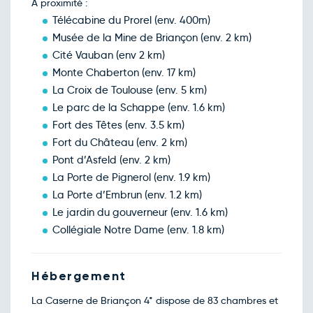
À proximité :
87€
/pers
08
déc.
Télécabine du Prorel (env. 400m)
Retour le Jeu. 10 déc. 26
Mer.
Musée de la Mine de Briançon (env. 2 km)
87€
/pers
09
déc.
Cité Vauban (env 2 km)
Retour le Ven. 11 déc. 26
Jeu.
Monte Chaberton (env. 17 km)
87€
/pers
10
déc.
La Croix de Toulouse (env. 5 km)
Retour le Sam. 12 déc. 26
Ven.
Le parc de la Schappe (env. 1.6 km)
92€
/pers
11
déc.
Fort des Têtes (env. 3.5 km)
Retour le Dim. 13 déc. 26
Sam.
Fort du Château (env. 2 km)
92€
/pers
12
déc.
Pont d’Asfeld (env. 2 km)
Retour le Lun. 14 déc. 26
Dim.
La Porte de Pignerol (env. 1.9 km)
92€
/pers
13
déc.
La Porte d’Embrun (env. 1.2 km)
Retour le Mar. 15 déc. 26
Lun.
Le jardin du gouverneur (env. 1.6 km)
92€
/pers
14
déc.
Collégiale Notre Dame (env. 1.8 km)
Retour le Mer. 16 déc. 26
Mar.
92€
/pers
15
déc.
Hébergement
Retour le Jeu. 17 déc. 26
Mer.
101€
/pers
16
déc.
La Caserne de Briançon 4* dispose de 83 chambres et
Retour le Ven. 18 déc. 26