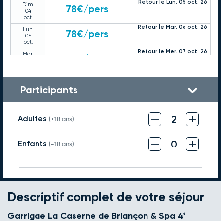
Retour le Lun. 05 oct. 26
Dim.
78€
/pers
04
oct.
Retour le Mar. 06 oct. 26
Lun.
78€
/pers
05
oct.
Retour le Mer. 07 oct. 26
Mar.
78€
/pers
06
oct.
Retour le Jeu. 08 oct. 26
Mer.
78€
/pers
07
Participants
oct.
Retour le Ven. 09 oct. 26
Jeu.
78€
/pers
08
–
+
oct.
2
Adultes
(+18 ans)
Retour le Sam. 10 oct. 26
Ven.
78€
/pers
09
–
+
oct.
0
Enfants
(-18 ans)
Retour le Dim. 11 oct. 26
Sam.
78€
/pers
10
oct.
Retour le Lun. 12 oct. 26
Dim.
74€
/pers
11
oct.
Descriptif complet de votre séjour
Retour le Mar. 13 oct. 26
Lun.
74€
/pers
12
Garrigae La Caserne de Briançon & Spa 4*
oct.