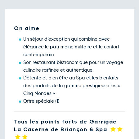
Retour le Mer. 14 oct. 26
Mar.
74€
/pers
13
oct.
Retour le Jeu. 15 oct. 26
Mer.
74€
/pers
14
On aime
oct.
Retour le Ven. 16 oct. 26
Jeu.
74€
/pers
Un séjour d’exception qui combine avec
15
oct.
élégance le patrimoine militaire et le confort
Retour le Sam. 17 oct. 26
Ven.
78€
/pers
contemporain
16
oct.
Son restaurant bistronomique pour un voyage
Retour le Dim. 18 oct. 26
Sam.
78€
/pers
culinaire raffinée et authentique
17
oct.
Détente et bien être au Spa et les bienfaits
Retour le Lun. 19 oct. 26
Dim.
74€
/pers
des produits de la gamme prestigieuse les «
18
oct.
Cinq Mondes »
Retour le Mar. 20 oct. 26
Lun.
74€
/pers
Offre spéciale (1)
19
oct.
Retour le Mer. 21 oct. 26
Mar.
74€
/pers
20
Tous les points forts de Garrigae
oct.
Retour le Jeu. 22 oct. 26
Mer.
La Caserne de Briançon & Spa
74€
/pers
21
oct.