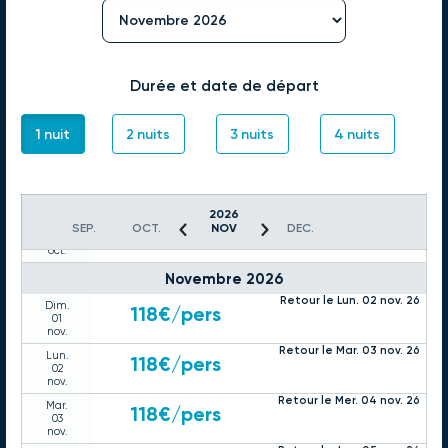
oct.
Retour le Mer. 28 oct. 26
Mar.
120€
/pers
27
oct.
Retour le Jeu. 29 oct. 26
Mer.
120€
/pers
Durée et date de départ
28
oct.
Retour le Ven. 30 oct. 26
Jeu.
120€
/pers
1 nuit
2 nuits
3 nuits
4 nuits
29
oct.
Retour le Sam. 31 oct. 26
Ven.
128€
/pers
30
oct.
2026
Retour le Dim. 01 nov. 26
Sam.
SEP.
128€
OCT.
/pers
NOV
DEC.
31
oct.
Novembre 2026
Retour le Lun. 02 nov. 26
Dim.
118€
/pers
01
nov.
Retour le Mar. 03 nov. 26
Lun.
118€
/pers
02
nov.
Retour le Mer. 04 nov. 26
Mar.
118€
/pers
03
nov.