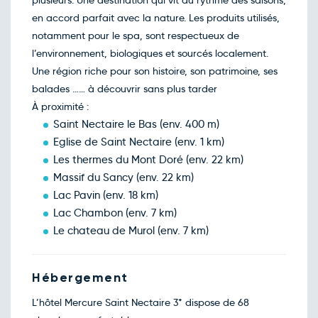
plusieurs. Une destination qui vit au rythme des saisons,
118€
/pers
09
en accord parfait avec la nature. Les produits utilisés,
déc.
Retour le Ven. 11 déc. 26
Jeu.
notamment pour le spa, sont respectueux de
118€
/pers
10
l’environnement, biologiques et sourcés localement.
déc.
Retour le Sam. 12 déc. 26
Ven.
Une région riche pour son histoire, son patrimoine, ses
118€
/pers
11
balades …… à découvrir sans plus tarder
déc.
Retour le Dim. 13 déc. 26
Sam.
À proximité :
118€
/pers
12
déc.
Saint Nectaire le Bas (env. 400 m)
Retour le Lun. 14 déc. 26
Dim.
Eglise de Saint Nectaire (env. 1 km)
118€
/pers
13
déc.
Les thermes du Mont Doré (env. 22 km)
Retour le Mar. 15 déc. 26
Lun.
Massif du Sancy (env. 22 km)
118€
/pers
14
déc.
Lac Pavin (env. 18 km)
Retour le Mer. 16 déc. 26
Mar.
Lac Chambon (env. 7 km)
118€
/pers
15
déc.
Le chateau de Murol (env. 7 km)
Retour le Jeu. 17 déc. 26
Mer.
118€
/pers
16
déc.
Hébergement
Retour le Ven. 18 déc. 26
Jeu.
118€
/pers
17
déc.
L’hôtel Mercure Saint Nectaire 3* dispose de 68
Retour le Sam. 19 déc. 26
Ven.