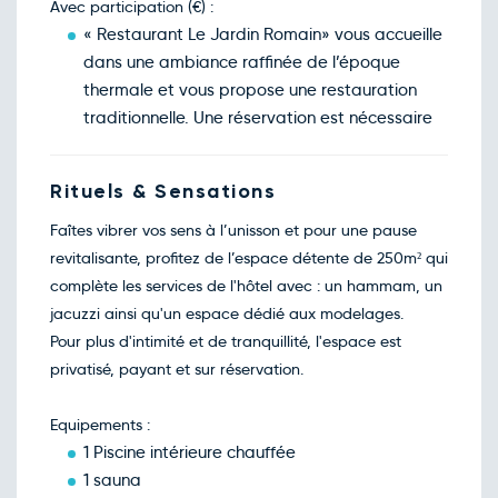
Dim.
Avec participation (€) :
120€
/pers
27
déc.
« Restaurant Le Jardin Romain» vous accueille
Retour le Mar. 29 déc. 26
Lun.
dans une ambiance raffinée de l’époque
120€
/pers
28
déc.
thermale et vous propose une restauration
Retour le Mer. 30 déc. 26
Mar.
traditionnelle. Une réservation est nécessaire
120€
/pers
29
déc.
Retour le Jeu. 31 déc. 26
Mer.
125€
/pers
30
Rituels & Sensations
déc.
Retour le Ven. 01 janv. 26
Jeu.
133€
/pers
Faîtes vibrer vos sens à l’unisson et pour une pause
31
déc.
revitalisante, profitez de l’espace détente de 250m² qui
complète les services de l'hôtel avec : un hammam, un
jacuzzi ainsi qu'un espace dédié aux modelages.
Pour plus d'intimité et de tranquillité, l'espace est
privatisé, payant et sur réservation.
Equipements :
1 Piscine intérieure chauffée
1 sauna