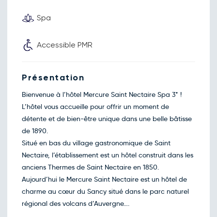
Retour le Lun. 23 nov. 26
Dim.
118€
/pers
22
Spa
nov.
Retour le Mar. 24 nov. 26
Lun.
118€
/pers
23
nov.
Accessible PMR
Retour le Mer. 25 nov. 26
Mar.
118€
/pers
24
nov.
Présentation
Retour le Jeu. 26 nov. 26
Mer.
118€
/pers
25
nov.
Bienvenue à l’hôtel Mercure Saint Nectaire Spa 3* !
Retour le Ven. 27 nov. 26
Jeu.
118€
/pers
L’hôtel vous accueille pour offrir un moment de
26
nov.
détente et de bien-être unique dans une belle bâtisse
Retour le Sam. 28 nov. 26
Ven.
118€
/pers
de 1890.
27
nov.
Situé en bas du village gastronomique de Saint
Retour le Dim. 29 nov. 26
Sam.
118€
/pers
Nectaire, l’établissement est un hôtel construit dans les
28
nov.
anciens Thermes de Saint Nectaire en 1850.
Retour le Lun. 30 nov. 26
Dim.
118€
/pers
Aujourd’hui le Mercure Saint Nectaire est un hôtel de
29
nov.
charme au cœur du Sancy situé dans le parc naturel
Retour le Mar. 01 déc. 26
Lun.
118€
/pers
régional des volcans d’Auvergne….
30
nov.