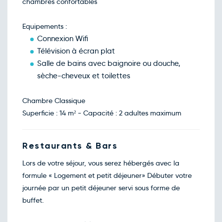
chambres confortables
120€
/pers
18
déc.
Retour le Dim. 20 déc. 26
Sam.
Equipements :
120€
/pers
19
déc.
Connexion Wifi
Retour le Lun. 21 déc. 26
Dim.
Télévision à écran plat
120€
/pers
20
déc.
Salle de bains avec baignoire ou douche,
Retour le Mar. 22 déc. 26
Lun.
sèche-cheveux et toilettes
120€
/pers
21
déc.
Retour le Mer. 23 déc. 26
Mar.
Chambre Classique
120€
/pers
22
déc.
Superficie : 14 m² - Capacité : 2 adultes maximum
Retour le Jeu. 24 déc. 26
Mer.
120€
/pers
23
déc.
Restaurants & Bars
Retour le Ven. 25 déc. 26
Jeu.
120€
/pers
24
déc.
Lors de votre séjour, vous serez hébergés avec la
Retour le Sam. 26 déc. 26
Ven.
formule « Logement et petit déjeuner» Débuter votre
120€
/pers
25
déc.
journée par un petit déjeuner servi sous forme de
Retour le Dim. 27 déc. 26
Sam.
buffet.
120€
/pers
26
déc.
Retour le Lun. 28 déc. 26