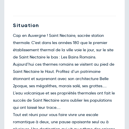
Décembre 2026
Retour le Mer. 02 déc. 26
Mar.
118€
/pers
01
déc.
Situation
Retour le Jeu. 03 déc. 26
Mer.
118€
/pers
02
Cap en Auvergne ! Saint Nectaire, sacrée station
déc.
Retour le Ven. 04 déc. 26
Jeu.
thermale. C’est dans les années 180 que le premier
118€
/pers
03
établissement thermal de la ville voie le jour, sur le site
déc.
Retour le Sam. 05 déc. 26
Ven.
de Saint Nectaire le bas : Les Bains Romains.
118€
/pers
04
Aujourd’hui ces thermes romains se visitent au pied de
déc.
Retour le Dim. 06 déc. 26
Sam.
Saint Nectaire le Haut. Profitez d’un patrimoine
118€
/pers
05
étonnant et surprenant avec son architecture Belle
déc.
Retour le Lun. 07 déc. 26
Dim.
2poque, ses mégalithes, marais salé, ses grottes…..
118€
/pers
06
L’eau volcanique et ses propriétés thermales ont fait le
déc.
Retour le Mar. 08 déc. 26
Lun.
succès de Saint Nectaire sans oublier les populations
118€
/pers
07
qui ont laissé leur trace…..
déc.
Retour le Mer. 09 déc. 26
Mar.
Tout est réuni pour vous faire vivre une escale
118€
/pers
08
romantique à deux, une pause apaisante seul ou à
déc.
Retour le Jeu. 10 déc. 26
Mer.