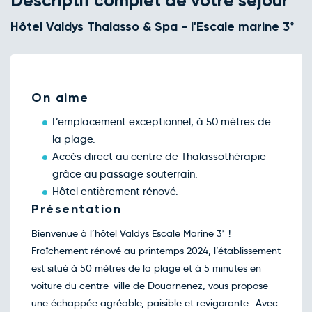
Descriptif complet de votre séjour
Retour le Dim. 15 nov. 26
Sam.
232€
/pers
14
Hôtel Valdys Thalasso & Spa - l'Escale marine 3*
nov.
Retour le Lun. 16 nov. 26
Dim.
208€
/pers
15
nov.
Retour le Mar. 17 nov. 26
Lun.
208€
/pers
16
On aime
nov.
Retour le Mer. 18 nov. 26
Mar.
208€
/pers
L’emplacement exceptionnel, à 50 mètres de
17
nov.
la plage.
Retour le Jeu. 19 nov. 26
Mer.
208€
/pers
Accès direct au centre de Thalassothérapie
18
nov.
grâce au passage souterrain.
Retour le Ven. 20 nov. 26
Jeu.
208€
/pers
Hôtel entièrement rénové.
19
nov.
Présentation
Retour le Sam. 21 nov. 26
Ven.
208€
/pers
20
Bienvenue à l’hôtel Valdys Escale Marine 3* !
nov.
Fraîchement rénové au printemps 2024, l’établissement
Retour le Dim. 22 nov. 26
Sam.
208€
/pers
21
est situé à 50 mètres de la plage et à 5 minutes en
nov.
voiture du centre-ville de Douarnenez, vous propose
Retour le Lun. 23 nov. 26
Dim.
208€
/pers
22
une échappée agréable, paisible et revigorante. Avec
nov.