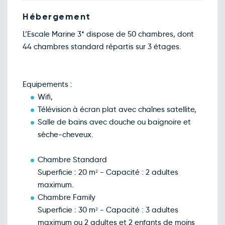
Jeu.
208€
/pers
10
déc.
Hébergement
Retour le Sam. 12 déc. 26
Ven.
208€
/pers
11
L’Escale Marine 3* dispose de 50 chambres, dont
déc.
44 chambres standard répartis sur 3 étages.
Retour le Dim. 13 déc. 26
Sam.
208€
/pers
12
déc.
Retour le Lun. 14 déc. 26
Dim.
208€
/pers
13
Equipements :
déc.
Wifi,
Retour le Mar. 15 déc. 26
Lun.
208€
/pers
14
Télévision à écran plat avec chaînes satellite,
déc.
Salle de bains avec douche ou baignoire et
Retour le Jeu. 17 déc. 26
Mer.
208€
/pers
16
sèche-cheveux.
déc.
Retour le Ven. 18 déc. 26
Jeu.
248€
/pers
17
Chambre Standard
déc.
Superficie : 20 m² - Capacité : 2 adultes
Retour le Sam. 19 déc. 26
Ven.
208€
/pers
18
maximum.
déc.
Chambre Family
Retour le Dim. 20 déc. 26
Sam.
232€
/pers
19
Superficie : 30 m² - Capacité : 3 adultes
déc.
maximum ou 2 adultes et 2 enfants de moins
Retour le Lun. 21 déc. 26