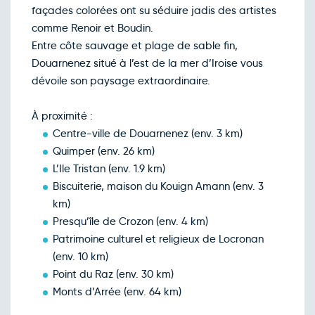
208€
/pers
01
façades colorées ont su séduire jadis des artistes
déc.
comme Renoir et Boudin.
Retour le Jeu. 03 déc. 26
Mer.
208€
/pers
02
Entre côte sauvage et plage de sable fin,
déc.
Douarnenez situé à l’est de la mer d’Iroise vous
Retour le Ven. 04 déc. 26
Jeu.
208€
/pers
03
dévoile son paysage extraordinaire.
déc.
Retour le Sam. 05 déc. 26
Ven.
208€
/pers
04
À proximité :
déc.
Centre-ville de Douarnenez (env. 3 km)
Retour le Dim. 06 déc. 26
Sam.
208€
/pers
05
Quimper (env. 26 km)
déc.
L’Ile Tristan (env. 1.9 km)
Retour le Lun. 07 déc. 26
Dim.
208€
/pers
06
Biscuiterie, maison du Kouign Amann (env. 3
déc.
km)
Retour le Mar. 08 déc. 26
Lun.
208€
/pers
07
Presqu’île de Crozon (env. 4 km)
déc.
Patrimoine culturel et religieux de Locronan
Retour le Mer. 09 déc. 26
Mar.
208€
/pers
08
(env. 10 km)
déc.
Point du Raz (env. 30 km)
Retour le Jeu. 10 déc. 26
Mer.
208€
/pers
09
Monts d’Arrée (env. 64 km)
déc.
Retour le Ven. 11 déc. 26