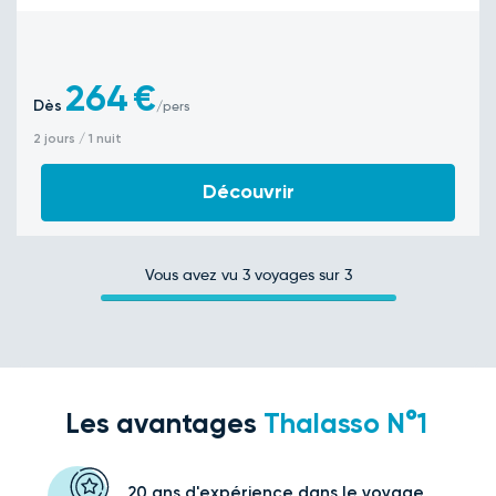
264
€
Dès
/pers
2 jours / 1 nuit
Découvrir
Vous avez vu
3
voyages sur 3
Les avantages
Thalasso N°1
20 ans d'expérience
dans le voyage