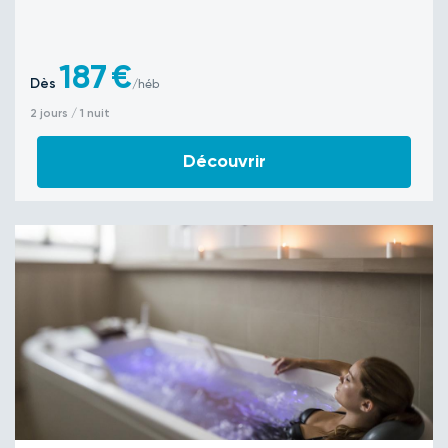
187
€
Dès
/héb
2 jours / 1 nuit
Découvrir