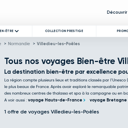
Découvrir
IEN-ÊTRE
COLLECTION PRESTIGE
PROM
e
>
Normandie
>
Villedieu-les-Poêles
Tous nos voyages Bien-être Vil
La destination bien-être par excellence pou
La région compte plusieurs lieux et traditions classés par l’Unesco 
le plus beaux de France. Après avoir exploré le remarquable patr
des nombreux centres de thalasso et spa à la campagne ou en bo
A voir aussi :
voyage Hauts-de-France
voyage Bretagne
1 offre de voyages Villedieu-les-Poêles