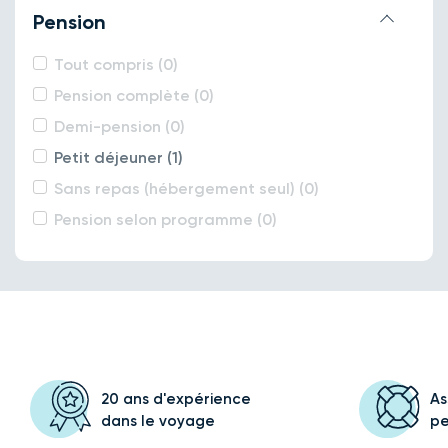
Pension
Tout compris (0)
Pension complète (0)
Demi-pension (0)
Petit déjeuner (1)
Sans repas (hébergement seul) (0)
Pension selon programme (0)
20 ans d'expérience
As
dans le voyage
p