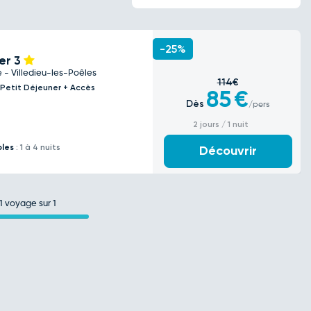
-25%
ier
3
 - Villedieu-les-Poêles
114€
 Petit Déjeuner + Accès
85
€
Dès
/pers
2 jours / 1 nuit
bles
: 1 à 4 nuits
Découvrir
1
voyage sur 1