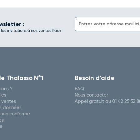
wsletter :
es invitations à nos ventes flash
de Thalasso N°1
Besoin d’aide
ous ?
FAQ
les
Nous contacter
 ventes
Appel gratuit au
01 42 25 52 8
es données
: non conforme
es
re