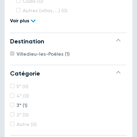
Clubs (0)
Autres (villas, ...) (0)
Voir plus
Destination
Villedieu-les-Poêles (1)
Catégorie
5* (0)
4* (0)
3* (1)
2* (0)
Autre (0)