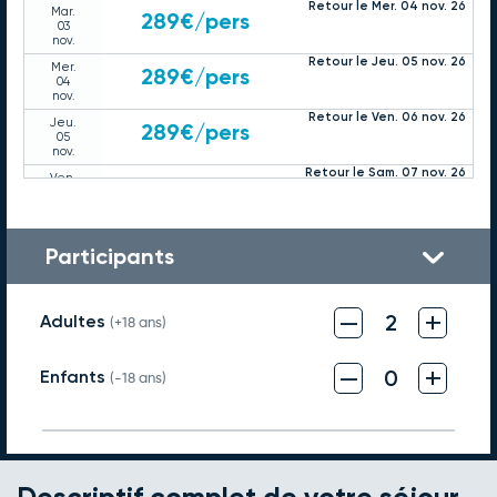
Retour le Mer. 04 nov. 26
Mar.
289€
/pers
03
nov.
Retour le Jeu. 05 nov. 26
Mer.
289€
/pers
04
nov.
Retour le Ven. 06 nov. 26
Jeu.
289€
/pers
05
nov.
Retour le Sam. 07 nov. 26
Ven.
289€
/pers
06
nov.
Retour le Dim. 08 nov. 26
Sam.
299€
/pers
07
Participants
nov.
Retour le Lun. 09 nov. 26
Dim.
289€
/pers
08
–
+
2
Adultes
nov.
(+18 ans)
Retour le Mar. 10 nov. 26
Lun.
289€
/pers
09
–
+
0
Enfants
nov.
(-18 ans)
Retour le Mer. 11 nov. 26
Mar.
289€
/pers
10
nov.
Retour le Jeu. 12 nov. 26
Mer.
289€
/pers
11
nov.