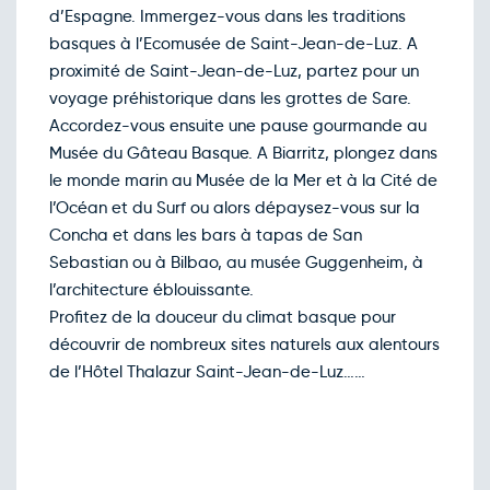
Retour le Mar. 01 déc. 26
d’Espagne. Immergez-vous dans les traditions
Lun.
269€
/pers
30
basques à l’Ecomusée de Saint-Jean-de-Luz. A
nov.
proximité de Saint-Jean-de-Luz, partez pour un
Décembre 2026
voyage préhistorique dans les grottes de Sare.
Retour le Mer. 02 déc. 26
Mar.
269€
/pers
01
Accordez-vous ensuite une pause gourmande au
déc.
Musée du Gâteau Basque. A Biarritz, plongez dans
Retour le Jeu. 03 déc. 26
Mer.
269€
/pers
02
le monde marin au Musée de la Mer et à la Cité de
déc.
l’Océan et du Surf ou alors dépaysez-vous sur la
Retour le Ven. 04 déc. 26
Jeu.
269€
/pers
03
Concha et dans les bars à tapas de San
déc.
Sebastian ou à Bilbao, au musée Guggenheim, à
Retour le Sam. 05 déc. 26
Ven.
269€
/pers
04
l’architecture éblouissante.
déc.
Profitez de la douceur du climat basque pour
Retour le Dim. 06 déc. 26
Sam.
276€
/pers
05
découvrir de nombreux sites naturels aux alentours
déc.
de l’Hôtel Thalazur Saint-Jean-de-Luz……
Retour le Lun. 07 déc. 26
Dim.
269€
/pers
06
déc.
Retour le Mar. 08 déc. 26
Lun.
269€
/pers
07
déc.
Retour le Mer. 09 déc. 26
Mar.