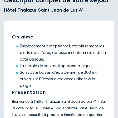
Descriptif complet de votre séjour
Retour le Ven. 13 nov. 26
Jeu.
289€
/pers
12
Hôtel Thalazur Saint Jean de Luz 4*
nov.
Retour le Sam. 14 nov. 26
Ven.
289€
/pers
13
nov.
Retour le Dim. 15 nov. 26
Sam.
299€
/pers
14
On aime
nov.
Retour le Lun. 16 nov. 26
Dim.
272€
/pers
Emplacement exceptionnel, établissement les
15
nov.
pieds dans l’eau, adresse incontournable de la
Retour le Mar. 17 nov. 26
Lun.
272€
/pers
côte Basque,
16
nov.
La magie de son rooftop panoramique,
Retour le Mer. 18 nov. 26
Mar.
272€
/pers
Son vaste bassin d’eau de mer de 300 m²,
17
nov.
ouvert sur l’Océan avec accès direct à la
Retour le Jeu. 19 nov. 26
Mer.
272€
/pers
plage.
18
nov.
Présentation
Retour le Ven. 20 nov. 26
Jeu.
272€
/pers
19
Bienvenue à l’hôtel Thalazur Saint Jean de Luz 4* ! Sur
nov.
la côte basque, l’Hôtel & Spa Thalazur Saint-Jean-de-
Retour le Sam. 21 nov. 26
Ven.
272€
/pers
20
Luz vous accueille à proximité immédiate du quartier
nov.