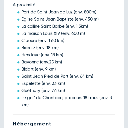
269€
/pers
08
À proximité :
déc.
Port de Saint Jean de Luz (env. 800m)
Retour le Jeu. 10 déc. 26
Mer.
269€
/pers
09
Eglise Saint Jean Baptiste (env. 450 m)
déc.
La colline Saint Barbe (env. 1.5km)
Retour le Ven. 11 déc. 26
Jeu.
269€
/pers
10
La maison Louis XIV (env. 600 m)
déc.
Ciboure (env. 1.60 km)
Retour le Sam. 12 déc. 26
Ven.
269€
/pers
11
Biarritz (env. 18 km)
déc.
Hendaye (env. 18 km)
Retour le Dim. 13 déc. 26
Sam.
276€
/pers
12
Bayonne (env.25 km)
déc.
Bidart (env. 9 km)
Retour le Lun. 14 déc. 26
Dim.
269€
/pers
13
Saint Jean Pied de Port (env. 64 km)
déc.
Espelette (env. 33 km)
Retour le Mar. 15 déc. 26
Lun.
269€
/pers
14
Guéthary (env. 7.6 km).
déc.
Le golf de Chantaco, parcours 18 trous (env. 3
Retour le Mer. 16 déc. 26
Mar.
269€
/pers
15
km)
déc.
Retour le Jeu. 17 déc. 26
Mer.
269€
/pers
16
déc.
Hébergement
Retour le Ven. 18 déc. 26