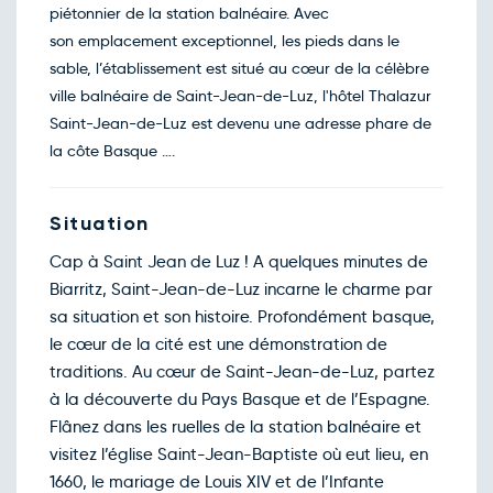
piétonnier de la station balnéaire. Avec
Retour le Dim. 22 nov. 26
Sam.
289€
/pers
21
son emplacement exceptionnel, les pieds dans le
nov.
sable, l’établissement est situé au cœur de la célèbre
Retour le Lun. 23 nov. 26
Dim.
272€
/pers
22
ville balnéaire de Saint-Jean-de-Luz, l'hôtel Thalazur
nov.
Saint-Jean-de-Luz est devenu une adresse phare de
Retour le Mar. 24 nov. 26
Lun.
272€
/pers
23
la côte Basque ….
nov.
Retour le Mer. 25 nov. 26
Mar.
272€
/pers
24
nov.
Situation
Retour le Jeu. 26 nov. 26
Mer.
272€
/pers
25
Cap à Saint Jean de Luz ! A quelques minutes de
nov.
Retour le Ven. 27 nov. 26
Biarritz, Saint-Jean-de-Luz incarne le charme par
Jeu.
272€
/pers
26
sa situation et son histoire. Profondément basque,
nov.
Retour le Sam. 28 nov. 26
le cœur de la cité est une démonstration de
Ven.
272€
/pers
27
traditions. Au cœur de Saint-Jean-de-Luz, partez
nov.
Retour le Dim. 29 nov. 26
à la découverte du Pays Basque et de l’Espagne.
Sam.
284€
/pers
28
Flânez dans les ruelles de la station balnéaire et
nov.
Retour le Lun. 30 nov. 26
visitez l’église Saint-Jean-Baptiste où eut lieu, en
Dim.
269€
/pers
29
1660, le mariage de Louis XIV et de l’Infante
nov.