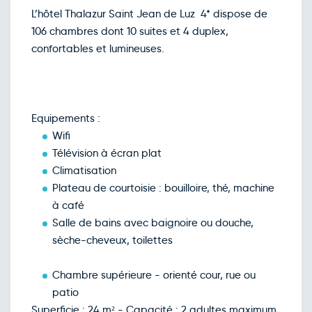
Jeu.
269€
/pers
17
L’hôtel Thalazur Saint Jean de Luz 4* dispose de
déc.
106 chambres dont 10 suites et 4 duplex,
Retour le Sam. 19 déc. 26
Ven.
269€
/pers
18
confortables et lumineuses.
déc.
Retour le Dim. 20 déc. 26
Sam.
276€
/pers
19
déc.
Retour le Lun. 21 déc. 26
Dim.
284€
/pers
20
Equipements :
déc.
Wifi
Retour le Mar. 22 déc. 26
Lun.
284€
/pers
21
Télévision à écran plat
déc.
Climatisation
Retour le Mer. 23 déc. 26
Mar.
284€
/pers
22
Plateau de courtoisie : bouilloire, thé, machine
déc.
à café
Retour le Jeu. 24 déc. 26
Mer.
289€
/pers
23
Salle de bains avec baignoire ou douche,
déc.
sèche-cheveux, toilettes
Retour le Ven. 25 déc. 26
Jeu.
289€
/pers
24
déc.
Chambre supérieure - orienté cour, rue ou
Retour le Sam. 26 déc. 26
Ven.
289€
/pers
25
patio
déc.
Superficie : 24 m² - Capacité : 2 adultes maximum