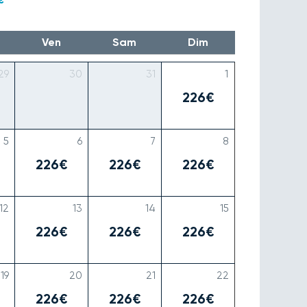
Ven
Sam
Dim
29
30
31
1
226€
5
6
7
8
226€
226€
226€
12
13
14
15
226€
226€
226€
19
20
21
22
226€
226€
226€