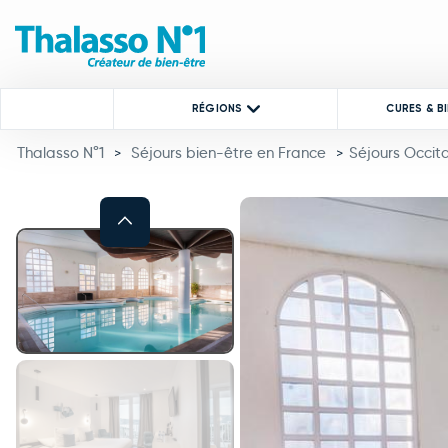
RÉGIONS
CURES & B
Thalasso N°1
Séjours bien-être en France
Séjours Occit
>
>
Previous
This carousel shows one large 
This carousel contains a column of small thumbnails. Selecting a