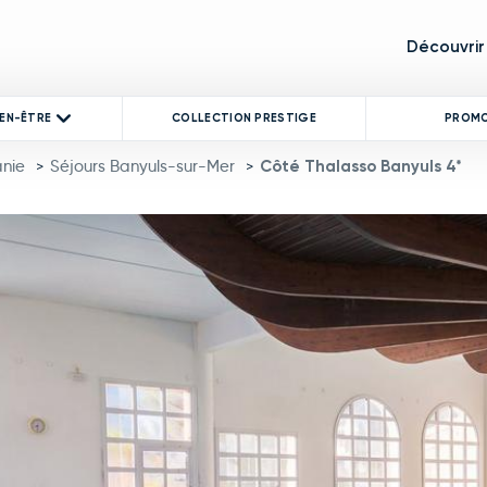
Découvrir
IEN-ÊTRE
COLLECTION PRESTIGE
PROM
anie
Séjours Banyuls-sur-Mer
Côté Thalasso Banyuls 4*
>
>
product image at a time. Use the Previous and Next buttons to mo
 thumbnail will change the main image in the carousel that follows.