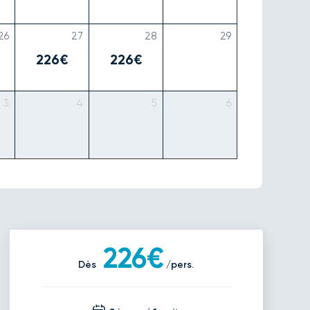
26
27
28
29
226€
226€
3
4
5
6
226€
Dès
/pers.