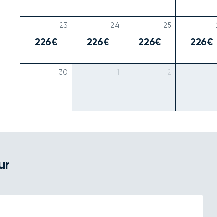
23
24
25
226€
226€
226€
226€
30
1
2
ur