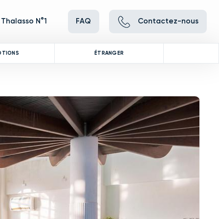
 Thalasso N°1
FAQ
Contactez-nous
OTIONS
ÉTRANGER
ve between images, or use the preceding thumbnails carousel to se
 Use the Previous and Next buttons to cycle through all the thumbna