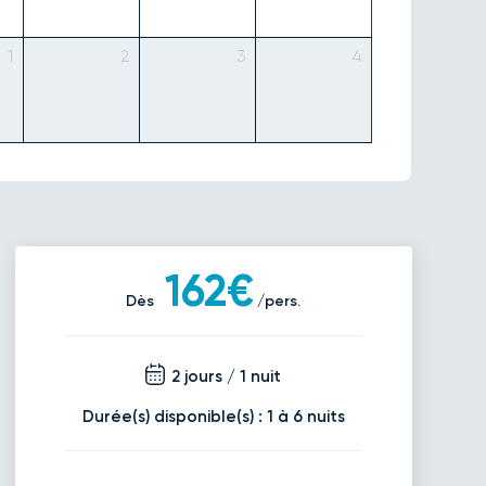
1
2
3
4
162€
Dès
/pers.
2 jours / 1 nuit
Durée(s) disponible(s) : 1 à 6 nuits