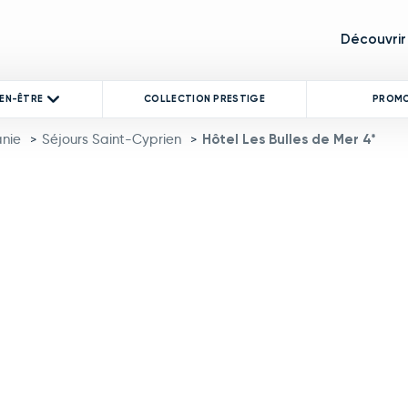
Découvrir
IEN-ÊTRE
COLLECTION PRESTIGE
PROM
anie
Séjours Saint-Cyprien
Hôtel Les Bulles de Mer 4*
>
>
product image at a time. Use the Previous and Next buttons to mo
 thumbnail will change the main image in the carousel that follows.