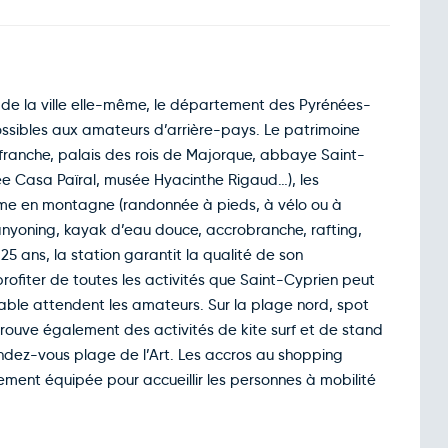
 de la ville elle-même, le département des Pyrénées-
ossibles aux amateurs d’arrière-pays. Le patrimoine
llefranche, palais des rois de Majorque, abbaye Saint-
e Casa Païral, musée Hyacinthe Rigaud…), les
mme en montagne (randonnée à pieds, à vélo ou à
(canyoning, kayak d’eau douce, accrobranche, rafting,
 25 ans, la station garantit la qualité de son
fiter de toutes les activités que Saint-Cyprien peut
e sable attendent les amateurs. Sur la plage nord, spot
trouve également des activités de kite surf et de stand
endez-vous plage de l’Art. Les accros au shopping
rement équipée pour accueillir les personnes à mobilité