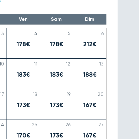
Ven
Sam
Dim
3
4
5
6
178€
178€
212€
10
11
12
13
183€
183€
188€
17
18
19
20
173€
173€
167€
24
25
26
27
170€
173€
167€