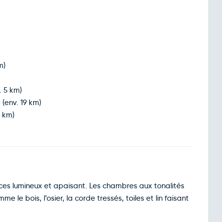
m)
. 5 km)
 (env. 19 km)
5 km)
aces lumineux et apaisant. Les chambres aux tonalités
e le bois, l’osier, la corde tressés, toiles et lin faisant