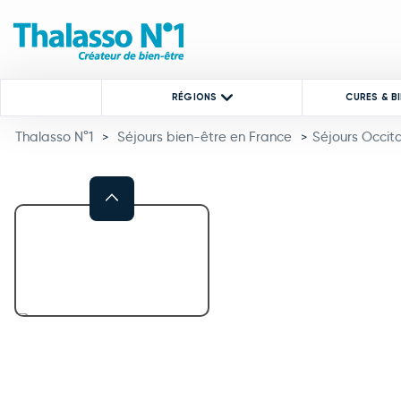
RÉGIONS
CURES & B
Thalasso N°1
Séjours bien-être en France
Séjours Occit
>
>
Previous
This carousel shows one large 
This carousel contains a column of small thumbnails. Selecting a