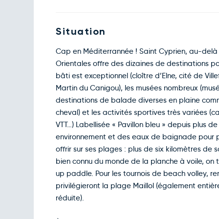
Situation
Cap en Méditerrannée ! Saint Cyprien, au-delà
Orientales offre des dizaines de destinations p
bâti est exceptionnel (cloître d’Elne, cité de Vi
Martin du Canigou), les musées nombreux (musé
destinations de balade diverses en plaine co
cheval) et les activités sportives très variées 
VTT…) Labellisée « Pavillon bleu » depuis plus de
environnement et des eaux de baignade pour pro
offrir sur ses plages : plus de six kilomètres d
bien connu du monde de la planche à voile, on 
up paddle. Pour les tournois de beach volley, r
privilégieront la plage Maillol (également entiè
réduite).