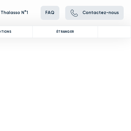
 Thalasso N°1
FAQ
Contactez-nous
OTIONS
ÉTRANGER
ve between images, or use the preceding thumbnails carousel to se
 Use the Previous and Next buttons to cycle through all the thumbna