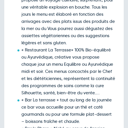
propose un voyage culinaire, surprenant, pour
déc.
une véritable explosion en bouche. Tous les
Retour le Dim. 27 déc. 26
Sam.
178€
/pers
jours le menu est élaboré en fonction des
26
déc.
arrivages avec des plats issus des produits de
Retour le Lun. 28 déc. 26
Dim.
178€
/pers
la mer ou du Vous pourrez aussi dégustez des
27
déc.
assiettes végétariennes ou des suggestions
Retour le Mar. 29 déc. 26
Lun.
178€
/pers
légères et sans gluten.
28
déc.
« Restaurant La Terrasse» 100% Bio-équilibré
Retour le Mer. 30 déc. 26
Mar.
178€
/pers
ou Ayurvédique, créative vous propose
29
déc.
chaque jour un menu Equilibre ou Ayurvédique
Retour le Jeu. 31 déc. 26
Mer.
178€
/pers
midi et soir. Ces menus concoctés par le Chef
30
déc.
et les diététiciennes, représentent la continuité
Retour le Ven. 01 janv. 26
Jeu.
178€
/pers
des programmes de soins comme la cure
31
déc.
Silhouette, santé, bien-être du vente…..
« Bar La terrasse » tout au long de la journée
ce bar vous accueille pour un thé et café
gourmands ou pour une formule plat-dessert
– boissons fraîche et chaude.