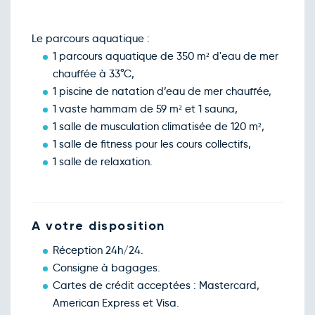
Le parcours aquatique :
1 parcours aquatique de 350 m² d'eau de mer
chauffée à 33°C,
1 piscine de natation d’eau de mer chauffée,
1 vaste hammam de 59 m² et 1 sauna,
1 salle de musculation climatisée de 120 m²,
1 salle de fitness pour les cours collectifs,
1 salle de relaxation.
A votre disposition
Réception 24h/24.
Consigne à bagages.
Cartes de crédit acceptées : Mastercard,
American Express et Visa.