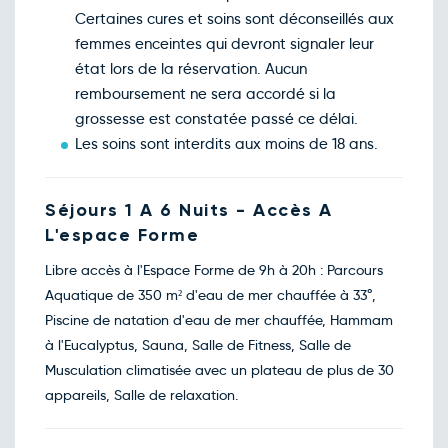
Certaines cures et soins sont déconseillés aux
femmes enceintes qui devront signaler leur
état lors de la réservation. Aucun
remboursement ne sera accordé si la
grossesse est constatée passé ce délai.
Les soins sont interdits aux moins de 18 ans.
Séjours 1 A 6 Nuits - Accès A
L'espace Forme
Libre accès à l'Espace Forme de 9h à 20h : Parcours
Aquatique de 350 m² d'eau de mer chauffée à 33°,
Piscine de natation d'eau de mer chauffée, Hammam
à l'Eucalyptus, Sauna, Salle de Fitness, Salle de
Musculation climatisée avec un plateau de plus de 30
appareils, Salle de relaxation.