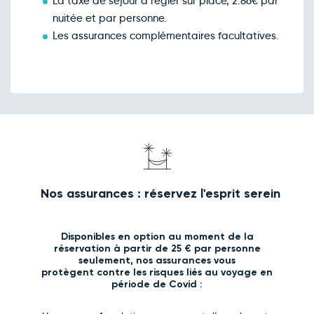
La taxe de séjour à régler sur place, 2.86€ par
nuitée et par personne.
Les assurances complémentaires facultatives.
Nos assurances : réservez l'esprit serein
Disponibles en option au moment de la
réservation à partir de 25 € par personne
seulement, nos assurances vous
protègent contre les risques liés au voyage en
période de Covid :