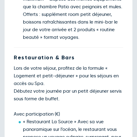
Jeu.
165€
/pers
26
que la chambre Patio avec peignoirs et mules.
nov.
Offerts : supplément room petit déjeuner,
Retour le Sam. 28 nov. 26
Ven.
165€
/pers
27
boissons rafraîchissantes dans le mini-bar le
nov.
jour de votre arrivée et 2 produits « routine
Retour le Dim. 29 nov. 26
Sam.
165€
/pers
28
beauté » format voyages.
nov.
Décembre 2026
Retour le Lun. 21 déc. 26
Restauration & Bars
Dim.
178€
/pers
20
déc.
Lors de votre séjour, profitez de la formule «
Retour le Mar. 22 déc. 26
Lun.
178€
/pers
Logement et petit-déjeuner » pour les séjours en
21
déc.
accès au Spa.
Retour le Mer. 23 déc. 26
Mar.
178€
/pers
Débutez votre journée par un petit déjeuner servis
22
déc.
sous forme de buffet.
Retour le Jeu. 24 déc. 26
Mer.
178€
/pers
23
déc.
Avec participation (€)
Retour le Ven. 25 déc. 26
Jeu.
178€
/pers
« Restaurant La Source » Avec sa vue
24
déc.
panoramique sur l’océan, le restaurant vous
Retour le Sam. 26 déc. 26
Ven.
178€
/pers
25