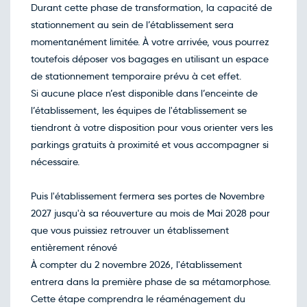
Durant cette phase de transformation, la capacité de
stationnement au sein de l’établissement sera
momentanément limitée. À votre arrivée, vous pourrez
toutefois déposer vos bagages en utilisant un espace
de stationnement temporaire prévu à cet effet.
Si aucune place n’est disponible dans l’enceinte de
l’établissement, les équipes de l'établissement se
tiendront à votre disposition pour vous orienter vers les
parkings gratuits à proximité et vous accompagner si
nécessaire.
Puis l'établissement fermera ses portes de Novembre
2027 jusqu'à sa réouverture au mois de Mai 2028 pour
que vous puissiez retrouver un établissement
entièrement rénové
À compter du 2 novembre 2026, l'établissement
entrera dans la première phase de sa métamorphose.
Cette étape comprendra le réaménagement du