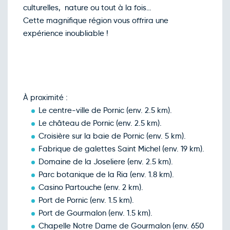
Retour le Dim. 01 nov. 26
culturelles, nature ou tout à la fois…
Sam.
178€
/pers
31
Cette magnifique région vous offrira une
oct.
expérience inoubliable !
Novembre 2026
Retour le Lun. 02 nov. 26
Dim.
165€
/pers
01
nov.
Retour le Mar. 03 nov. 26
Lun.
165€
/pers
02
nov.
À proximité :
Retour le Mer. 04 nov. 26
Mar.
180€
/pers
03
Le centre-ville de Pornic (env. 2.5 km).
nov.
Le château de Pornic (env. 2.5 km).
Retour le Jeu. 05 nov. 26
Mer.
180€
/pers
04
Croisière sur la baie de Pornic (env. 5 km).
nov.
Fabrique de galettes Saint Michel (env. 19 km).
Retour le Ven. 06 nov. 26
Jeu.
180€
/pers
05
Domaine de la Joseliere (env. 2.5 km).
nov.
Parc botanique de la Ria (env. 1.8 km).
Retour le Sam. 07 nov. 26
Ven.
165€
/pers
06
Casino Partouche (env. 2 km).
nov.
Port de Pornic (env. 1.5 km).
Retour le Dim. 08 nov. 26
Sam.
165€
/pers
07
Port de Gourmalon (env. 1.5 km).
nov.
Chapelle Notre Dame de Gourmalon (env. 650
Retour le Lun. 09 nov. 26
Dim.