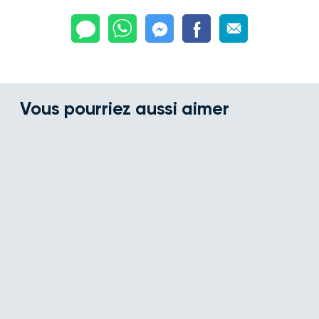
Vous pourriez aussi aimer