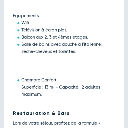
Retour le Dim. 20 déc. 26
Sam.
276€
/pers
19
déc.
Equipements :
Retour le Lun. 21 déc. 26
Dim.
276€
/pers
20
Wifi
déc.
Télévision à écran plat,
Retour le Mar. 22 déc. 26
Lun.
276€
/pers
21
Balcon aux 2, 3 et 4èmes étages,
déc.
Salle de bains avec douche à l’italienne,
Retour le Mer. 23 déc. 26
Mar.
276€
/pers
22
sèche-cheveux et toilettes.
déc.
Retour le Jeu. 24 déc. 26
Mer.
276€
/pers
23
déc.
Chambre Confort
Superficie : 13 m² - Capacité : 2 adultes
maximum.
Restauration & Bars
Lors de votre séjour, profitez de la formule «