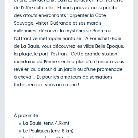
et une distractions : casino, sorties en mer, richesse
Retour le Mer. 02 déc. 26
Mar.
245€
/pers
01
de l’offre culturelle… Et vous pouvez aussi profiter
déc.
des atouts environnants : arpenter la Côte
Retour le Jeu. 03 déc. 26
Mer.
245€
/pers
02
Sauvage, visiter Guérande et ses marais
déc.
millénaires, découvrir la mystérieuse Brière ou
Retour le Ven. 04 déc. 26
Jeu.
245€
/pers
03
l’attractive métropole nantaise… À Pornichet-Baie
déc.
de La Baule, vous découvrez les villas Belle Epoque,
Retour le Sam. 05 déc. 26
Ven.
245€
/pers
04
la plage, le port, l’estran… Cette grande station
déc.
mondaine du 19ème siècle a plus d’un trésor à vous
Retour le Dim. 06 déc. 26
Sam.
245€
/pers
05
révéler, au détour d’un jardin ou d’une promenade
déc.
à cheval… Et pour les amateurs de sensations
Retour le Lun. 07 déc. 26
Dim.
245€
/pers
06
fortes rendez-vous au casino !
déc.
Retour le Mar. 08 déc. 26
Lun.
245€
/pers
07
déc.
Retour le Mer. 09 déc. 26
Mar.
245€
/pers
08
À proximité :
déc.
La Baule (env. 4.9km)
Retour le Jeu. 10 déc. 26
Mer.
245€
/pers
09
Le Pouliguen (env. 8 km)
déc.