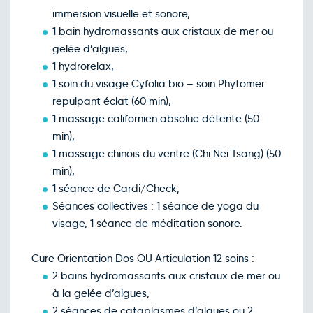
immersion visuelle et sonore,
1 bain hydromassants aux cristaux de mer ou
gelée d’algues,
1 hydrorelax,
1 soin du visage Cyfolia bio – soin Phytomer
repulpant éclat (60 min),
1 massage californien absolue détente (50
min),
1 massage chinois du ventre (Chi Nei Tsang) (50
min),
1 séance de Cardi/Check,
Séances collectives : 1 séance de yoga du
visage, 1 séance de méditation sonore.
Cure Orientation Dos OU Articulation 12 soins :
2 bains hydromassants aux cristaux de mer ou
à la gelée d’algues,
2 séances de cataplasmes d’algues ou 2