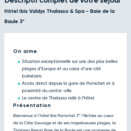
Descriptif complet de votre séjour
Retour le Dim. 15 nov. 26
Sam.
276€
/pers
Hôtel Ibis Valdys Thalasso & Spa - Baie de la
14
nov.
Retour le Lun. 16 nov. 26
Baule 3*
Dim.
245€
/pers
15
nov.
Retour le Mar. 17 nov. 26
Lun.
245€
/pers
16
nov.
Retour le Mer. 18 nov. 26
On aime
Mar.
245€
/pers
17
nov.
Situation exceptionnelle sur une des plus belles
Retour le Jeu. 19 nov. 26
Mer.
245€
/pers
plages d’Europe et au cœur d’une cité
18
nov.
balnéaire.
Retour le Ven. 20 nov. 26
Jeu.
245€
/pers
Accès direct depuis la gare de Pornichet et à
19
nov.
proximité du centre-ville.
Retour le Sam. 21 nov. 26
Ven.
245€
/pers
Le centre de Thalasso relié à l’hôtel.
20
nov.
Présentation
Retour le Dim. 22 nov. 26
Sam.
245€
/pers
21
Bienvenue à l’hôtel Ibis Pornichet 3* ! Nichée au cœur
nov.
de la Côte Sauvage et de ses majestueuses plages, la
Retour le Lun. 23 nov. 26
Dim.
245€
/pers
22
Thalasso Resort Baie de la Baule est une promesse de