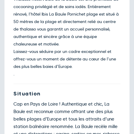
nov.
cocooning privilégié et de soins iodés. Entièrement
Retour le Mar. 24 nov. 26
Lun.
245€
/pers
23
rénové, l’hôtel Ibis La Baule Pornichet plage est situé à
nov.
50 mètres de la plage et directement relié au centre
Retour le Mer. 25 nov. 26
Mar.
245€
/pers
24
de thalasso vous garantit un accueil personnalisé,
nov.
authentique et sincère grâce à une équipe
Retour le Jeu. 26 nov. 26
Mer.
245€
/pers
25
chaleureuse et motivée.
nov.
Laissez-vous séduire par un cadre exceptionnel et
Retour le Ven. 27 nov. 26
Jeu.
245€
/pers
26
offrez-vous un moment de détente au cœur de l’une
nov.
des plus belles baies d’Europe.
Retour le Sam. 28 nov. 26
Ven.
245€
/pers
27
.
nov.
Retour le Dim. 29 nov. 26
Sam.
245€
/pers
28
nov.
Situation
Retour le Lun. 30 nov. 26
Dim.
245€
/pers
29
Cap en Pays de Loire ! Authentique et chic, La
nov.
Retour le Mar. 01 déc. 26
Baule est reconnue comme offrant une des plus
Lun.
245€
/pers
30
belles plages d’Europe et tous les attraits d’une
nov.
station balnéaire renommée. La Baule recèle mille
Décembre 2026