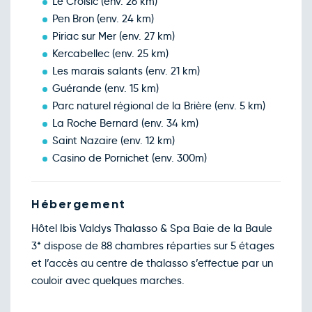
Le Croisic (env. 26 km)
Retour le Ven. 11 déc. 26
Jeu.
245€
/pers
10
Pen Bron (env. 24 km)
déc.
Piriac sur Mer (env. 27 km)
Retour le Sam. 12 déc. 26
Ven.
245€
/pers
11
Kercabellec (env. 25 km)
déc.
Les marais salants (env. 21 km)
Retour le Dim. 13 déc. 26
Sam.
245€
/pers
12
Guérande (env. 15 km)
déc.
Parc naturel régional de la Brière (env. 5 km)
Retour le Lun. 14 déc. 26
Dim.
245€
/pers
13
La Roche Bernard (env. 34 km)
déc.
Saint Nazaire (env. 12 km)
Retour le Mar. 15 déc. 26
Lun.
245€
/pers
14
Casino de Pornichet (env. 300m)
déc.
Retour le Mer. 16 déc. 26
Mar.
245€
/pers
15
déc.
Hébergement
Retour le Jeu. 17 déc. 26
Mer.
245€
/pers
16
Hôtel Ibis Valdys Thalasso & Spa Baie de la Baule
déc.
3* dispose de 88 chambres réparties sur 5 étages
Retour le Ven. 18 déc. 26
Jeu.
245€
/pers
17
et l’accès au centre de thalasso s’effectue par un
déc.
couloir avec quelques marches.
Retour le Sam. 19 déc. 26
Ven.
245€
/pers
18
déc.