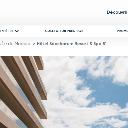
Découvrir
IEN-ÊTRE
COLLECTION PRESTIGE
PROM
s Île de Madère
Hôtel Saccharum Resort & Spa 5*
>
product image at a time. Use the Previous and Next buttons to mo
 thumbnail will change the main image in the carousel that follows.