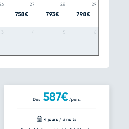
26
27
28
29
758€
793€
798€
3
4
5
6
587€
Dès
/pers.
4 jours / 3 nuits