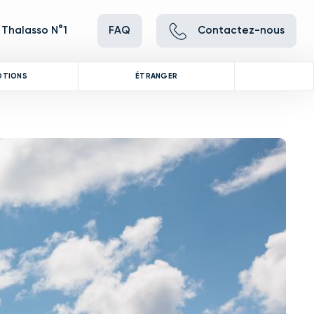
 Thalasso N°1
FAQ
Contactez-nous
OTIONS
ÉTRANGER
ve between images, or use the preceding thumbnails carousel to se
 Use the Previous and Next buttons to cycle through all the thumbna