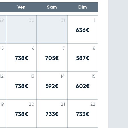
Ven
Sam
Dim
29
30
31
1
636€
5
6
7
8
738€
705€
587€
12
13
14
15
738€
592€
602€
19
20
21
22
738€
733€
733€