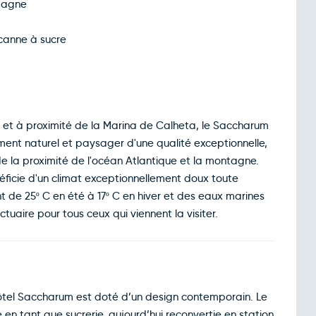
ntagne
canne à sucre
 et à proximité de la Marina de Calheta, le Saccharum
nt naturel et paysager d'une qualité exceptionnelle,
 la proximité de l'océan Atlantique et la montagne.
éficie d'un climat exceptionnellement doux toute
 de 25º C en été à 17º C en hiver et des eaux marines
tuaire pour tous ceux qui viennent la visiter.
hôtel Saccharum est doté d’un design contemporain. Le
te en tant que sucrerie, aujourd’hui reconvertie en station