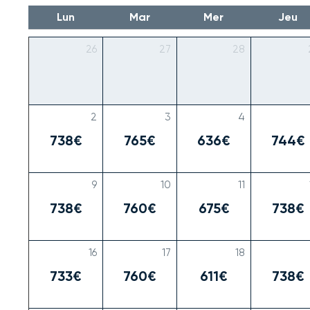
Lun
Mar
Mer
Jeu
26
27
28
2
3
4
738€
765€
636€
744€
9
10
11
738€
760€
675€
738€
16
17
18
733€
760€
611€
738€