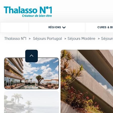
RÉGIONS
CURES & B
Thalasso N°1
Séjours Portugal
Séjours Madère
Séjour
>
>
>
Previous
This carousel shows one large 
This carousel contains a column of small thumbnails. Selecting a