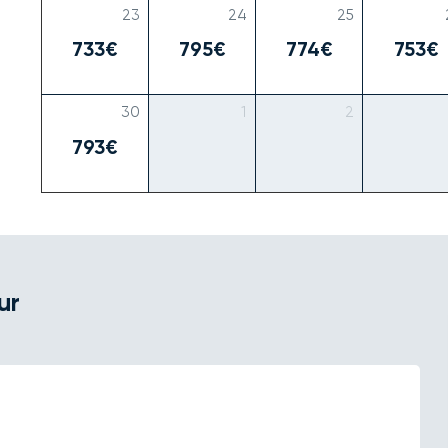
23
24
25
733€
795€
774€
753€
30
1
2
793€
ur