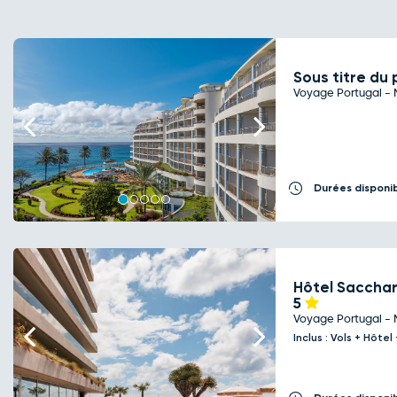
Sous titre du 
Voyage Portugal - 
Previous
Next
Durées disponi
Hôtel Saccha
5
Voyage Portugal - 
Previous
Next
Inclus : Vols + Hôte