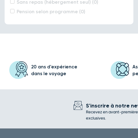
Sans repas (hébergement seul) (0)
Pension selon programme (0)
20 ans d'expérience
As
dans le voyage
p
S'inscrire à notre ne
Recevez en avant-première l
exclusives.