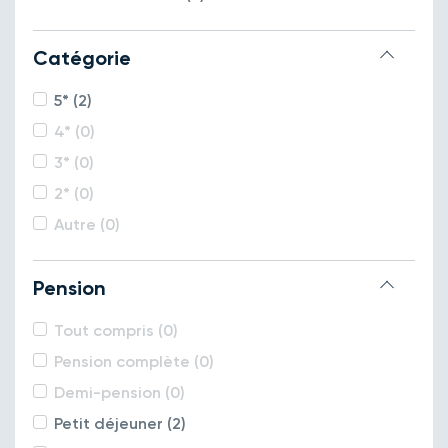
Catégorie
5* (2)
4* (0)
3* (0)
2* (0)
Autre (0)
Pension
Tout compris (0)
Pension complète (0)
Demi-pension (0)
Petit déjeuner (2)