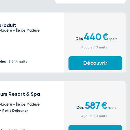
produit
Madère - Île de Madère
440
€
Dès
/pers
4 jours / 3 nuits
bles
: 3 à 14 nuits
Découvrir
rum Resort & Spa
587
€
Madère - Île de Madère
Dès
/pers
l + Petit Déjeuner
4 jours / 3 nuits