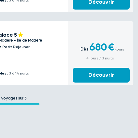
bles
: 3 à 14 nuits
Découvrir
Palace
5
Madère - Île de Madère
680
€
l + Petit Déjeuner
Dès
/pers
4 jours / 3 nuits
bles
: 3 à 14 nuits
Découvrir
3
voyages sur 3