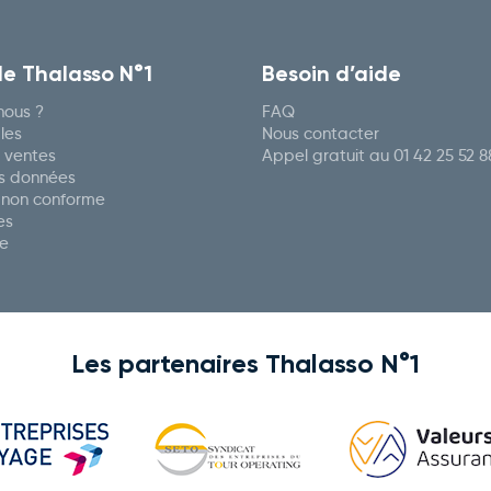
de Thalasso N°1
Besoin d’aide
ous ?
FAQ
les
Nous contacter
 ventes
Appel gratuit au
01 42 25 52 8
es données
: non conforme
es
re
Les partenaires Thalasso N°1