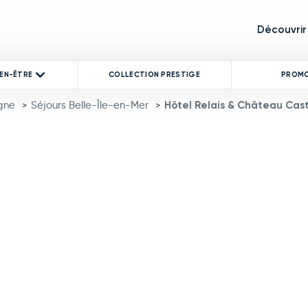
Découvrir
IEN-ÊTRE
COLLECTION PRESTIGE
PROM
gne
Séjours Belle-Île-en-Mer
Hôtel Relais & Château Cast
>
>
product image at a time. Use the Previous and Next buttons to mo
 thumbnail will change the main image in the carousel that follows.