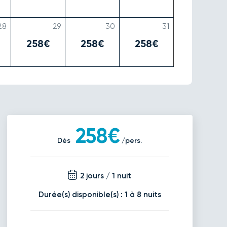
28
29
30
31
258€
258€
258€
258€
Dès
/pers.
2 jours / 1 nuit
Durée(s) disponible(s) : 1 à 8 nuits