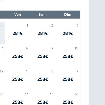
Ven
Sam
Dim
31
1
2
3
281€
281€
281€
7
8
9
10
258€
258€
258€
14
15
16
17
258€
258€
258€
21
22
23
24
258€
258€
258€