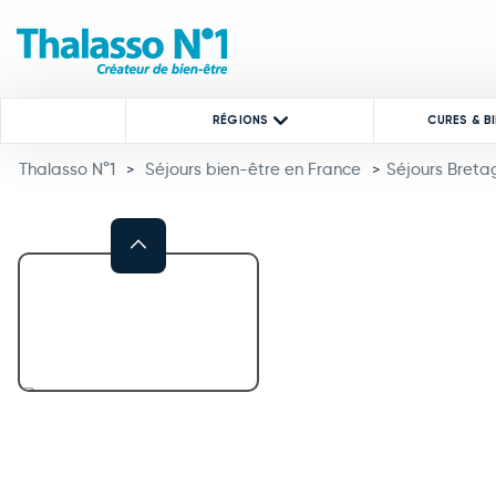
RÉGIONS
CURES & B
Thalasso N°1
Séjours bien-être en France
Séjours Breta
>
>
Previous
This carousel shows one large 
This carousel contains a column of small thumbnails. Selecting a