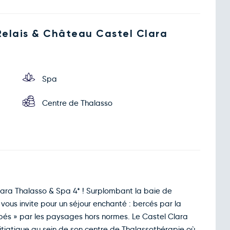
 Relais & Château Castel Clara
Spa
Centre de Thalasso
lara Thalasso & Spa 4* ! Surplombant la baie de
ous invite pour un séjour enchanté : bercés par la
ppés » par les paysages hors normes. Le Castel Clara
itiatique au sein de son centre de Thalassothérapie où