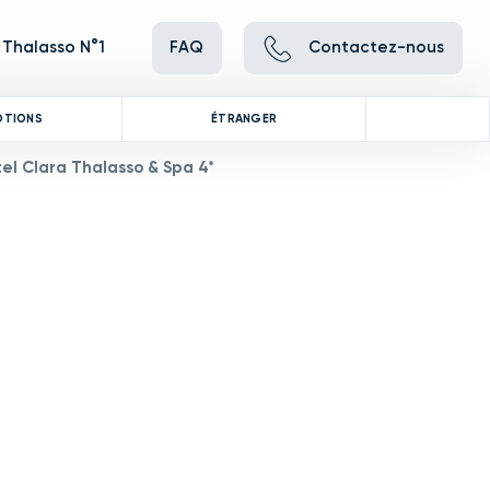
 Thalasso N°1
FAQ
Contactez-nous
OTIONS
ÉTRANGER
el Clara Thalasso & Spa 4*
ve between images, or use the preceding thumbnails carousel to se
 Use the Previous and Next buttons to cycle through all the thumbna