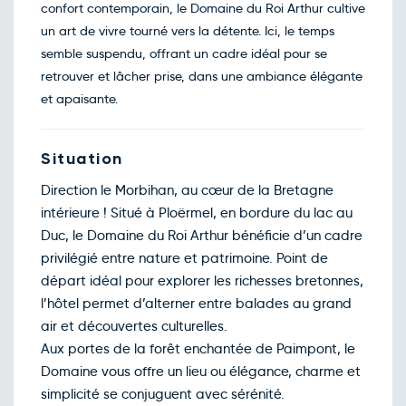
Retour le Mar. 17 nov. 26
Lun.
confort contemporain, le Domaine du Roi Arthur cultive
110€
/pers
16
un art de vivre tourné vers la détente. Ici, le temps
nov.
Retour le Mer. 18 nov. 26
Mar.
semble suspendu, offrant un cadre idéal pour se
110€
/pers
17
retrouver et lâcher prise, dans une ambiance élégante
nov.
Retour le Jeu. 19 nov. 26
Mer.
et apaisante.
110€
/pers
18
nov.
Retour le Ven. 20 nov. 26
Jeu.
110€
/pers
19
Situation
nov.
Retour le Sam. 21 nov. 26
Ven.
Direction le Morbihan, au cœur de la Bretagne
110€
/pers
20
nov.
intérieure ! Situé à Ploërmel, en bordure du lac au
Retour le Dim. 22 nov. 26
Sam.
Duc, le Domaine du Roi Arthur bénéficie d’un cadre
133€
/pers
21
nov.
privilégié entre nature et patrimoine. Point de
Retour le Lun. 23 nov. 26
Dim.
départ idéal pour explorer les richesses bretonnes,
110€
/pers
22
nov.
l’hôtel permet d’alterner entre balades au grand
Retour le Mar. 24 nov. 26
Lun.
air et découvertes culturelles.
110€
/pers
23
nov.
Aux portes de la forêt enchantée de Paimpont, le
Retour le Mer. 25 nov. 26
Mar.
Domaine vous offre un lieu ou élégance, charme et
110€
/pers
24
nov.
simplicité se conjuguent avec sérénité.