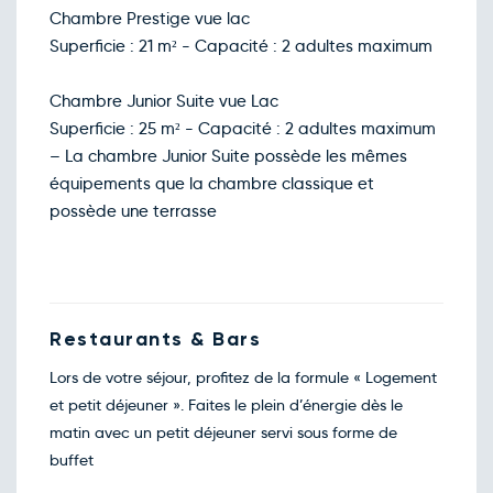
133€
/pers
12
Chambre Prestige vue lac
déc.
Retour le Lun. 14 déc. 26
Superficie : 21 m² - Capacité : 2 adultes maximum
Dim.
110€
/pers
13
déc.
Retour le Mar. 15 déc. 26
Chambre Junior Suite vue Lac
Lun.
110€
/pers
14
Superficie : 25 m² - Capacité : 2 adultes maximum
déc.
Retour le Mer. 16 déc. 26
– La chambre Junior Suite possède les mêmes
Mar.
110€
/pers
15
équipements que la chambre classique et
déc.
Retour le Jeu. 17 déc. 26
possède une terrasse
Mer.
110€
/pers
16
déc.
Retour le Ven. 18 déc. 26
Jeu.
110€
/pers
17
déc.
Retour le Sam. 19 déc. 26
Ven.
110€
/pers
Restaurants & Bars
18
déc.
Retour le Dim. 20 déc. 26
Lors de votre séjour, profitez de la formule « Logement
Sam.
133€
/pers
19
et petit déjeuner ». Faites le plein d’énergie dès le
déc.
Retour le Lun. 21 déc. 26
matin avec un petit déjeuner servi sous forme de
Dim.
123€
/pers
20
buffet
déc.
Retour le Mar. 22 déc. 26
Lun.