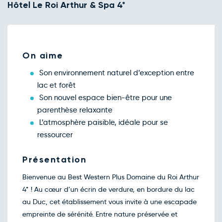
Sam.
Hôtel Le Roi Arthur & Spa 4*
133€
/pers
07
nov.
Retour le Lun. 09 nov. 26
Dim.
115€
/pers
08
nov.
Retour le Mar. 10 nov. 26
Lun.
115€
/pers
On aime
09
nov.
Son environnement naturel d’exception entre
Retour le Mer. 11 nov. 26
Mar.
110€
/pers
10
lac et forêt
nov.
Son nouvel espace bien-être pour une
Retour le Jeu. 12 nov. 26
Mer.
110€
/pers
11
parenthèse relaxante
nov.
L’atmosphère paisible, idéale pour se
Retour le Ven. 13 nov. 26
Jeu.
110€
/pers
12
ressourcer
nov.
Retour le Sam. 14 nov. 26
Ven.
110€
/pers
13
Présentation
nov.
Retour le Dim. 15 nov. 26
Sam.
Bienvenue au Best Western Plus Domaine du Roi Arthur
133€
/pers
14
4* ! Au cœur d’un écrin de verdure, en bordure du lac
nov.
Retour le Lun. 16 nov. 26
Dim.
au Duc, cet établissement vous invite à une escapade
110€
/pers
15
empreinte de sérénité. Entre nature préservée et
nov.