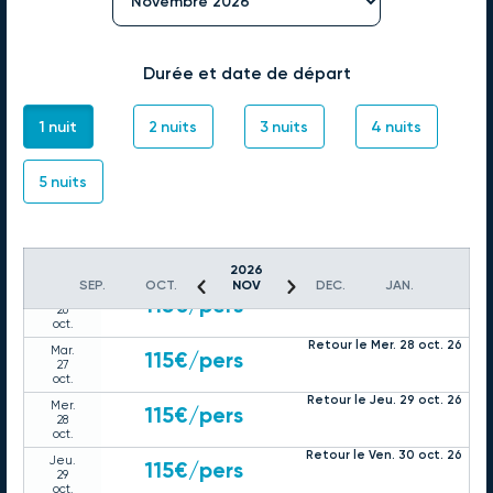
Retour le Jeu. 22 oct. 26
Mer.
115€
/pers
21
oct.
Durée et date de départ
Retour le Ven. 23 oct. 26
Jeu.
115€
/pers
22
oct.
1 nuit
2 nuits
3 nuits
4 nuits
Retour le Sam. 24 oct. 26
Ven.
115€
/pers
23
oct.
5 nuits
Retour le Dim. 25 oct. 26
Sam.
133€
/pers
24
oct.
Retour le Lun. 26 oct. 26
Dim.
115€
/pers
25
oct.
2026
SEP.
OCT.
NOV
DEC.
JAN.
Retour le Mar. 27 oct. 26
Lun.
115€
/pers
26
oct.
Retour le Mer. 28 oct. 26
Mar.
115€
/pers
27
oct.
Retour le Jeu. 29 oct. 26
Mer.
115€
/pers
28
oct.
Retour le Ven. 30 oct. 26
Jeu.
115€
/pers
29
oct.