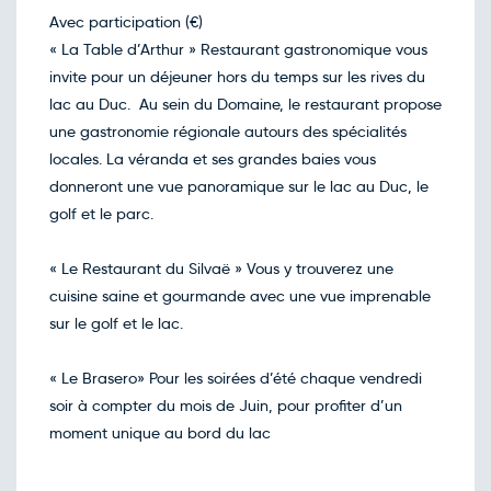
123€
/pers
21
Avec participation (€)
déc.
Retour le Mer. 23 déc. 26
« La Table d’Arthur » Restaurant gastronomique vous
Mar.
123€
/pers
22
invite pour un déjeuner hors du temps sur les rives du
déc.
Retour le Jeu. 24 déc. 26
lac au Duc. Au sein du Domaine, le restaurant propose
Mer.
123€
/pers
23
une gastronomie régionale autours des spécialités
déc.
Retour le Ven. 25 déc. 26
locales. La véranda et ses grandes baies vous
Jeu.
123€
/pers
24
donneront une vue panoramique sur le lac au Duc, le
déc.
Retour le Sam. 26 déc. 26
golf et le parc.
Ven.
123€
/pers
25
déc.
Retour le Dim. 27 déc. 26
« Le Restaurant du Silvaë » Vous y trouverez une
Sam.
133€
/pers
26
cuisine saine et gourmande avec une vue imprenable
déc.
Retour le Lun. 28 déc. 26
sur le golf et le lac.
Dim.
133€
/pers
27
déc.
Retour le Mar. 29 déc. 26
« Le Brasero» Pour les soirées d’été chaque vendredi
Lun.
133€
/pers
28
soir à compter du mois de Juin, pour profiter d’un
déc.
Retour le Mer. 30 déc. 26
moment unique au bord du lac
Mar.
133€
/pers
29
déc.
Retour le Jeu. 31 déc. 26
Mer.