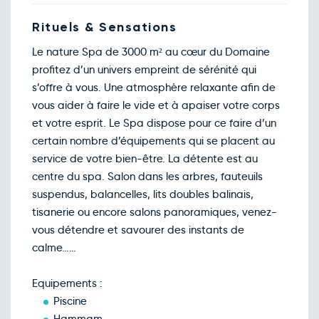
163€
/pers
30
déc.
Rituels & Sensations
Retour le Ven. 01 janv. 26
Jeu.
163€
/pers
31
Le nature Spa de 3000 m² au cœur du Domaine
déc.
profitez d’un univers empreint de sérénité qui
Janvier 2027
s’offre à vous. Une atmosphère relaxante afin de
Retour le Sam. 02 janv. 26
Ven.
163€
/pers
01
vous aider à faire le vide et à apaiser votre corps
janv.
et votre esprit. Le Spa dispose pour ce faire d’un
Retour le Dim. 03 janv. 26
Sam.
163€
/pers
02
certain nombre d’équipements qui se placent au
janv.
service de votre bien-être. La détente est au
Retour le Lun. 04 janv. 27
Dim.
123€
/pers
03
centre du spa. Salon dans les arbres, fauteuils
janv.
suspendus, balancelles, lits doubles balinais,
tisanerie ou encore salons panoramiques, venez-
vous détendre et savourer des instants de
calme……
Equipements :
Piscine