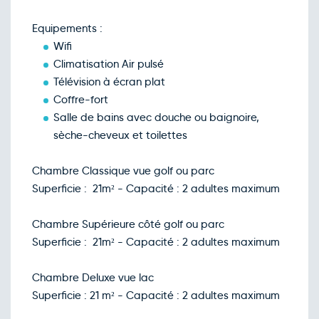
03
déc.
Retour le Sam. 05 déc. 26
Equipements :
Ven.
110€
/pers
04
Wifi
déc.
Retour le Dim. 06 déc. 26
Climatisation Air pulsé
Sam.
133€
/pers
05
Télévision à écran plat
déc.
Retour le Lun. 07 déc. 26
Coffre-fort
Dim.
110€
/pers
06
Salle de bains avec douche ou baignoire,
déc.
Retour le Mar. 08 déc. 26
sèche-cheveux et toilettes
Lun.
110€
/pers
07
déc.
Retour le Mer. 09 déc. 26
Chambre Classique vue golf ou parc
Mar.
110€
/pers
08
Superficie : 21m² - Capacité : 2 adultes maximum
déc.
Retour le Jeu. 10 déc. 26
Mer.
110€
/pers
09
Chambre Supérieure côté golf ou parc
déc.
Retour le Ven. 11 déc. 26
Superficie : 21m² - Capacité : 2 adultes maximum
Jeu.
110€
/pers
10
déc.
Retour le Sam. 12 déc. 26
Chambre Deluxe vue lac
Ven.
110€
/pers
11
Superficie : 21 m² - Capacité : 2 adultes maximum
déc.
Retour le Dim. 13 déc. 26
Sam.