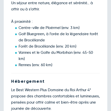
Retour le Jeu. 26 nov. 26
Mer.
Un séjour entre nature, élégance et sérénité… à
110€
/pers
25
nov.
offrir ou à s’offrir.
Retour le Ven. 27 nov. 26
Jeu.
110€
/pers
26
nov.
À proximité :
Retour le Sam. 28 nov. 26
Ven.
Centre-ville de Ploërmel (env. 3 km)
110€
/pers
27
nov.
Golf Bluegreen, à l’orée de la légendaire forêt
Retour le Dim. 29 nov. 26
Sam.
de Brocéliande
133€
/pers
28
nov.
Forêt de Brocéliande (env. 20 km)
Retour le Lun. 30 nov. 26
Dim.
Vannes et le Golfe du Morbihan (env. 45-50
110€
/pers
29
nov.
km)
Retour le Mar. 01 déc. 26
Lun.
Rennes (env. 60 km)
110€
/pers
30
nov.
Décembre 2026
Hébergement
Retour le Mer. 02 déc. 26
Mar.
110€
/pers
01
Le Best Western Plus Domaine du Roi Arthur 4*
déc.
Retour le Jeu. 03 déc. 26
propose des chambres confortables et lumineuses,
Mer.
110€
/pers
02
pensées pour offrir calme et bien-être après une
déc.
Retour le Ven. 04 déc. 26
journée de découverte.
Jeu.
110€
/pers