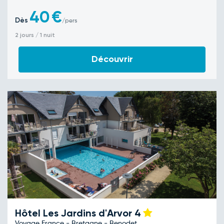
40
€
Dès
/pers
2 jours / 1 nuit
Découvrir
Hôtel Les Jardins d'Arvor
4
Voyage France - Bretagne - Benodet