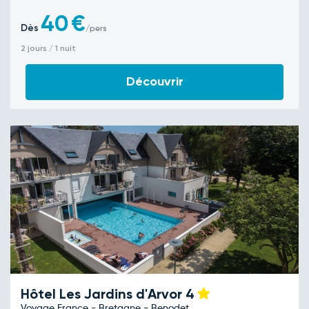
40
€
Dès
/pers
2 jours / 1 nuit
Découvrir
Hôtel Les Jardins d'Arvor
4
Voyage France - Bretagne - Benodet